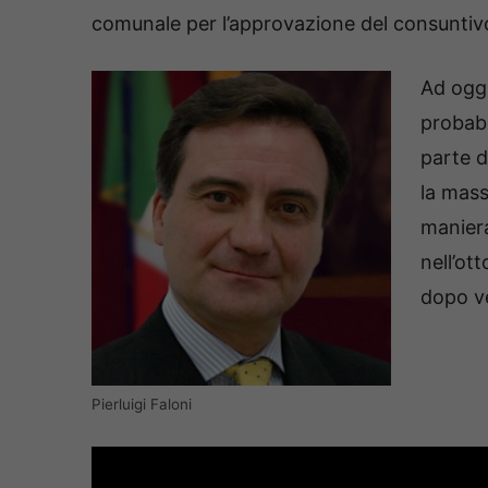
comunale per l’approvazione del consuntivo
Ad oggi
probabi
parte d
la massi
maniera
nell’ot
dopo ve
Pierluigi Faloni