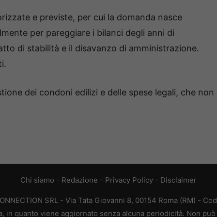
torizzate e previste, per cui la domanda nasce
lmente per pareggiare i bilanci degli anni di
tto di stabilità e il disavanzo di amministrazione.
i.
stione dei condoni edilizi e delle spese legali, che non
Chi siamo
-
Redazione
-
Privacy Policy
-
Disclaimer
CONNECTION SRL - Via Tata Giovanni 8, 00154 Roma (RM) - Codic
a, in quanto viene aggiornato senza alcuna periodicità. Non può 