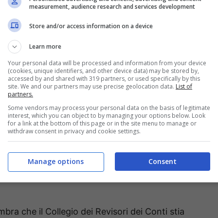
a che in caso contrario procederà alla nomina di un
measurement, audience research and services development
uenza il consiglio comunale e facendo decadere
Store and/or access information on a device
Learn more
à per la seconda volta ad un appuntamento importante
Your personal data will be processed and information from your device
(cookies, unique identifiers, and other device data) may be stored by,
 è ormai palese – ci sono problemi con le casse
accessed by and shared with 319 partners, or used specifically by this
site. We and our partners may use precise geolocation data.
List of
cio – di previsione prima, consuntivo poi – con
partners.
Some vendors may process your personal data on the basis of legitimate
interest, which you can object to by managing your options below. Look
for a link at the bottom of this page or in the site menu to manage or
withdraw consent in privacy and cookie settings.
onsiglio comunale si era recentemente espresso il
ico
Gerardo Stefanelli
,
il quale aveva a sua volta
Manage options
Consent
si è aggiunta un’autorità come quella del Prefetto di
bra che il Collegio dei Revisori dei Conti stia