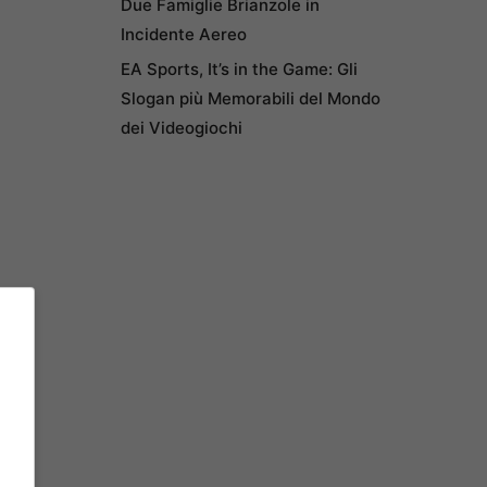
Due Famiglie Brianzole in
Incidente Aereo
EA Sports, It’s in the Game: Gli
Slogan più Memorabili del Mondo
dei Videogiochi