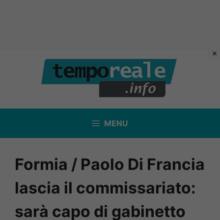
Vai
al
contenuto
MENU
Formia / Paolo Di Francia
lascia il commissariato:
sarà capo di gabinetto