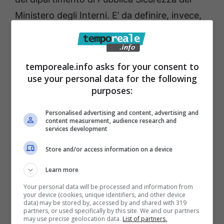
Ministero degli Interni. E’ da definire, invece,
la circostanza che Di Francia possa ricoprire
gli altri ruoli sinora occupati dalla dottoressa
Iaone: portavoce e responsabile della
temporeale.info asks for your consent to
use your personal data for the following
comunicazione, referente provinciale
purposes:
anticorruzione e responsabile della
trasparenza amministrativa e dirigente del
Personalised advertising and content, advertising and
content measurement, audience research and
Gruppo Operativo di Sicurezza, l’organo che
services development
si occupa di tutte le problematiche connesse
Store and/or access information on a device
agli eventi sportivi.
Learn more
Your personal data will be processed and information from
your device (cookies, unique identifiers, and other device
data) may be stored by, accessed by and shared with 319
partners, or used specifically by this site. We and our partners
may use precise geolocation data.
List of partners.