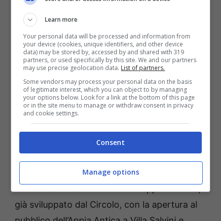
anche per favorire un turismo lento e
Learn more
sostenibile. Inoltre con CoopCulture e con
Your personal data will be processed and information from
your device (cookies, unique identifiers, and other device
l’ausilio della cartografia del Parco, stiamo
data) may be stored by, accessed by and shared with 319
partners, or used specifically by this site. We and our partners
programmando delle visite guidate di tipo
may use precise geolocation data.
List of partners.
naturalistico e ambientale, da integrare
Some vendors may process your personal data on the basis
of legitimate interest, which you can object to by managing
nell’offerta turistico-archeologica del Tempio.
your options below. Look for a link at the bottom of this page
or in the site menu to manage or withdraw consent in privacy
Con il Comitato Promotore Appia Day
and cookie settings.
nazionale, supportato da CoopCulture,
stiamo inoltre anche definendo un nuovo
Consent
itinerario turistico-esperienziale cittadino, da
Manage options
collegare all’itinerario della Via Appia nella
città bassa #ilcamminodellaviaappiatraianea,
già sviluppato dal Circolo, con la apertura al
pubblico dell’Appia Antica a Villa Salvini e