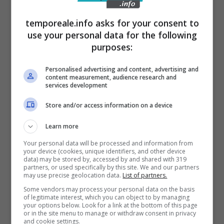
dal Cime e dalla Regione Lazio, la
temporeale.info asks for your consent to
valorizzazione del patrimonio culturale e
use your personal data for the following
ambientale di Ventotene a partire dall’Anno
purposes:
Europeo del Patrimonio Culturale 2018.
Personalised advertising and content, advertising and
L’Amministrazione del Comune di Ventotene,
content measurement, audience research and
services development
terra dello storico Manifesto di Ventotene per
un’Europa libera e unita, e simbolo della lotta
Store and/or access information on a device
ai totalitarismi e ai nazionalismi, metterà a
Learn more
disposizione il suo ingente patrimonio
Your personal data will be processed and information from
your device (cookies, unique identifiers, and other device
culturale, le sue strutture museali e
data) may be stored by, accessed by and shared with 319
partners, or used specifically by this site. We and our partners
bibliotecarie e le sue crescenti capacità
may use precise geolocation data.
List of partners.
promozionali per agevolare la realizzazione di
Some vendors may process your personal data on the basis
of legitimate interest, which you can object to by managing
tali programmi, garantendo l’integrazione con
your options below. Look for a link at the bottom of this page
or in the site menu to manage or withdraw consent in privacy
quelli già attivati sia dagli stessi operatori
and cookie settings.