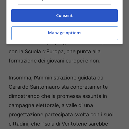
presenti da anni sull’isola e che già
collaborano con numerose scuole italiane e
Consent
straniere, sia con il Movimento dei Federalisti
Manage options
Europei, che da trent’anni effettuano la
formazione dei propri giovani sull’isola, sia
con la Scuola d’Europa, che punta alla
formazione dei giovani europei e non.
Insomma, l’Amministrazione guidata da
Gerardo Santomauro sta concretamente
dimostrando che la promessa assunta in
campagna elettorale, a valle di una
progettazione partecipata svolta con i suoi
cittadini, che l’isola di Ventotene sarebbe