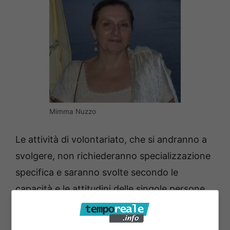
Mimma Nuzzo
Le attività di volontariato, che si andranno a
svolgere, non richiederanno specializzazione
specifica e saranno svolte secondo le
capacità e le attitudini delle singole persone
partecipanti a detto programma. I migranti, in
piccoli gruppi, effettueranno, a rotazione, un