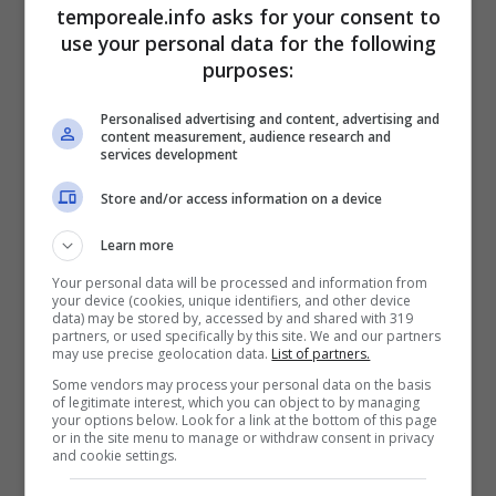
temporeale.info asks for your consent to
percorso formativo sia teorico che pratico,
use your personal data for the following
seguiti da un ‘tutor’, che li guiderà e li
purposes:
introdurrà nel mondo del lavoro.
Personalised advertising and content, advertising and
content measurement, audience research and
“Si tratta, in questa prima fase, di giovani tra i
services development
22 e i 31 anni, provenienti dal Ghana e dalla
Store and/or access information on a device
Nigeria. – dichiara l’assessore alle Politiche
Learn more
Sociali Mimma Nuzzo – Hanno buona volontà
Your personal data will be processed and information from
e nutrono gratitudine nei confronti del nostro
your device (cookies, unique identifiers, and other device
data) may be stored by, accessed by and shared with 319
Paese. Vogliono dare un contributo operativo
partners, or used specifically by this site. We and our partners
may use precise geolocation data.
List of partners.
alla nostra città. Abbiamo pensato di
Some vendors may process your personal data on the basis
impegnarli, in questa prima esperienza,
of legitimate interest, which you can object to by managing
your options below. Look for a link at the bottom of this page
presso il Cimitero Comunale, che presenta
or in the site menu to manage or withdraw consent in privacy
and cookie settings.
maggiore bisogno di interventi straordinari di