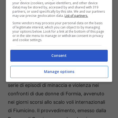
Per quanto sopra la Questura di
your device (cookies, unique identifiers, and other device
data) may be stored by, accessed by and shared with 319
Latina/Divisione Anticrimine ha emesso il
partners, or used specifically by this site. We and our partners
may use precise geolocation data.
List of partners.
provvedimento di ammonimento da parte del
Some vendors may process your personal data on the basis
Questore, come previsto dalla Legge sugli atti
of legitimate interest, which you can object to by managing
your options below. Look for a link at the bottom of this page
persecutori cd. stalking, notificato
or in the site menu to manage or withdraw consent in privacy
and cookie settings.
prontamente nei confronti del destinatario.
Consent
E’ questo l’ennesimo episodio che viene
trattato dalla Polizia di Stato, che segue di
Manage options
poco l’avvenuto arresto dell’autore di una
serie di episodi di minaccia e violenza nei
confronti di due donne di Formia, avvenuto
nei giorni scorsi allo scalo voli internazionali
di Fiumicino. Il provvedimento, emesso dalla