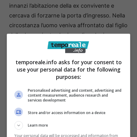
innanzi l’abitazione della ex convivente e
cercava di forzarne la porta d’ingresso. Nella
circostanza l’uomo veniva affrontato dal figlio
della denunziante che impediva che i
danneggiamenti fossero portati ad ulteriori
conseguenze.
temporeale.info asks for your consent to
use your personal data for the following
Gli operatori del Commissariato di Formia si
purposes:
attivavano di urgenza, al fine di trovare
Personalised advertising and content, advertising and
ulteriori elementi a conferma di quanto
content measurement, audience research and
services development
denunziato e ascoltavano – pertanto – alcuni
testi indicati nella denunzia, completando il
Store and/or access information on a device
quadro della vicenda.
Learn more
Your personal data will be processed and information from