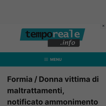
Vai
al
contenuto
MENU
Formia / Donna vittima di
maltrattamenti,
notificato ammonimento