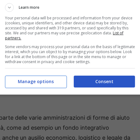
nicato di aver presenziato alla riunione sulle
Learn more
tioni occupazionali del Sud Pontino, svoltasi il 10
Your personal data will be processed and information from your device
le scorso, presso l’Amministrazione Provinciale.
(cookies, unique identifiers, and other device data) may be stored by,
accessed by and shared with 319 partners, or used specifically by this
site. We and our partners may use precise geolocation data.
List of
partners.
i ultimi anni, che di riflesso ha causato la chiusura di
Some vendors may process your personal data on the basis of legitimate
ucendo forte disoccupazione, aumento del numero dei
interest, which you can object to by managing your options below. Look
for a link at the bottom of this page or in the site menu to manage or
ari, spinge il neo Comitato a chiedere in modo sempre
withdraw consent in privacy and cookie settings.
ne intercomunali “il più possibile allargati in termini di
 e di vertenza coinvolte, in modo da affrontare in
Manage options
Consent
ione e formulazione di idonei piani industriali e di
 parte delle varie amministrazioni di forme di aiuto
lità, come ad esempio un fondo integrativo
, anche un ausilio economico, logistico e legale da