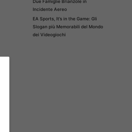
Due Famiglie Brianzole in
Incidente Aereo
EA Sports, It’s in the Game: Gli
Slogan più Memorabili del Mondo
dei Videogiochi