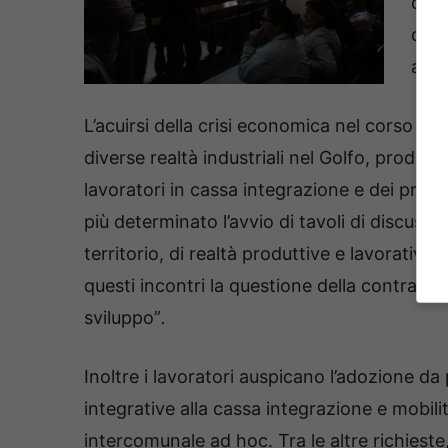
comu
ques
apri
L’acuirsi della crisi economica nel corso degl
diverse realtà industriali nel Golfo, prod
lavoratori in cassa integrazione e dei prec
più determinato l’avvio di tavoli di discussio
territorio, di realtà produttive e lavorative
questi incontri la questione della contrattaz
sviluppo”
.
Inoltre i lavoratori auspicano l’adozione da
integrative alla cassa integrazione e mobi
intercomunale ad hoc. Tra le altre richieste