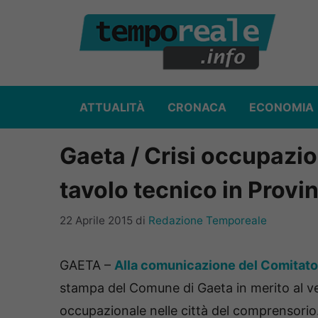
Vai
al
contenuto
ATTUALITÀ
CRONACA
ECONOMIA
Gaeta / Crisi occupazio
tavolo tecnico in Provi
22 Aprile 2015
di
Redazione Temporeale
GAETA –
Alla comunicazione del Comitato 
stampa del Comune di Gaeta in merito al ver
occupazionale nelle città del comprensorio