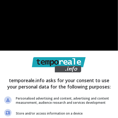
temporeale.info asks for your consent to use
impegni concomitanti non hanno partecipato gli altri
your personal data for the following purposes:
aci convocati, ma hanno assicurato il loro sostegno
Personalised advertising and content, advertising and content
 iniziative da intraprendere. Già impegnata in altro
measurement, audience research and services development
ntro anche l’Assessore Regionale Valente che ha
Store and/or access information on a device