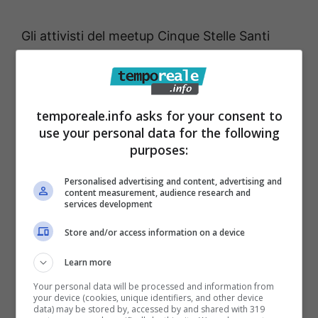
Gli attivisti del meetup Cinque Stelle Santi
Cosma e Damiano, unitamente a quelli di
Castelforte, hanno fatto proprie le istanze dei
concittadini, cercando di trovare il modo di
temporeale.info asks for your consent to
arginare questo preoccupante fenomeno
use your personal data for the following
purposes:
che, come spesso accade, sta già dando la
stura a strumentalizzazioni che vanno
Personalised advertising and content, advertising and
content measurement, audience research and
sicuramente combattute, partendo dai
services development
focolai di razzismo che qualcuno vorrebbe
Store and/or access information on a device
appiccare accusando strumentalmente gli
immigrati presenti in zona, anche se chi ha
Learn more
sorpreso i ladri ha visto persone di pelle
Your personal data will be processed and information from
your device (cookies, unique identifiers, and other device
bianca darsi alla fuga. Ma ci preoccupa anche
data) may be stored by, accessed by and shared with 319