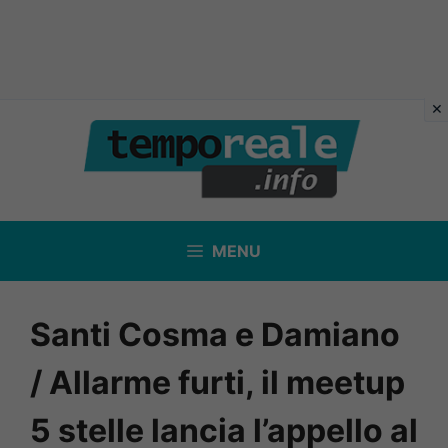
Vai
al
contenuto
MENU
Santi Cosma e Damiano
/ Allarme furti, il meetup
5 stelle lancia l’appello al