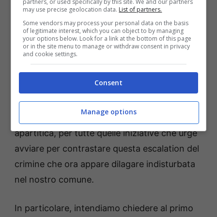
partners, or used specifically by this site. We and our partners
il fenomeno delle “ronde”, inopportunamente
may use precise geolocation data.
List of partners.
Some vendors may process your personal data on the basis
politicizzate, nate nei comuni limitrofi allo
of legitimate interest, which you can object to by managing
your options below. Look for a link at the bottom of this page
scopo di garantire, più che altro, visibilità ai
or in the site menu to manage or withdraw consent in privacy
and cookie settings.
propri schieramenti. È per questo motivo che
da cittadini attivi intendiamo offrire la nostra
Consent
disponibilità a collaborare con i nostri
rappresentanti dell’amministrazione e delle
Manage options
forze dell’ordine, in forma totalmente
apartitica, per tutte quelle iniziative che urge
avviare per contrastare questa escalation del
crimine che ora appare dilagare indisturbata
nel nostro comune.
In particolare, intendiamo chiedere al primo