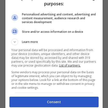
purposes:
all’incessante lavoro degli uffici che anche
quest’anno hanno operato alacremente per
Personalised advertising and content, advertising and
content measurement, audience research and
giungere a questo risultato”.
services development
Il documento è stato approvato dal Consiglio
Store and/or access information on a device
dopo un ampio dibattito: “La commissione
Learn more
pubblica istruzione – ha affermato il
Your personal data will be processed and information from
presidente dell’organismo, il consigliere
your device (cookies, unique identifiers, and other device
data) may be stored by, accessed by and shared with 319
provinciale Giovanni Trani – si è riunita in due
partners, or used specifically by this site. We and our partners
may use precise geolocation data.
List of partners.
sedute distinte proprio per consentire ai
Some vendors may process your personal data on the basis
Comuni di presentare tutti i documenti
of legitimate interest, which you can object to by managing
your options below. Look for a link at the bottom of this page
necessari per sostenere le loro richieste.
or in the site menu to manage or withdraw consent in privacy
and cookie settings.
Certamente abbiamo lavorato con impegno
valutando le situazioni che ci sono apparse
Consent
più critiche offrendo il nostro contributo, così