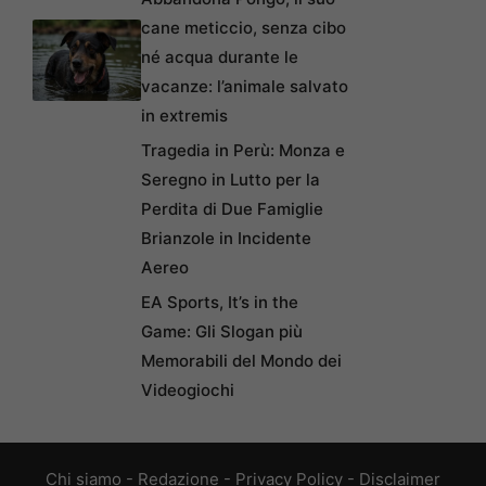
cane meticcio, senza cibo
né acqua durante le
vacanze: l’animale salvato
in extremis
Tragedia in Perù: Monza e
Seregno in Lutto per la
Perdita di Due Famiglie
Brianzole in Incidente
Aereo
EA Sports, It’s in the
Game: Gli Slogan più
Memorabili del Mondo dei
Videogiochi
Chi siamo
-
Redazione
-
Privacy Policy
-
Disclaimer