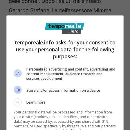
delle donne”. Dopo i saluti del sindaco
Gerardo Stefanelli e dell’assessore Mimma
Nuzzo, interverranno il dott. Alessandro
Novaga, in rappresentaza della LILT di Latina,
il dott. Rosario Cienzo, delegato LILT per il
temporeale.info asks for your consent to
Sudpontino, la dottoressa Francesca Cardillo,
use your personal data for the following
purposes:
primario di oncologia del Presidio Sud della
ASL di Latina e il dottor Fabio Ricci, chirurgo
Personalised advertising and content, advertising and
content measurement, audience research and
senologo, direttore clinico della Breast Unit
services development
del “Santa Maria Goretti” di Latina
Store and/or access information on a device
Learn more
Your personal data will be processed and information from
your device (cookies, unique identifiers, and other device
data) may be stored by, accessed by and shared with 319
partners, or used specifically by this site. We and our partners