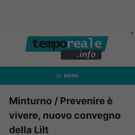
Vai
al
contenuto
MENU
Minturno / Prevenire è
vivere, nuovo convegno
della Lilt