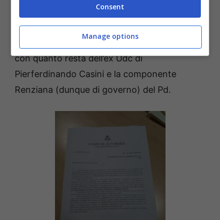
Consent
giovane Di Rocco? Facilissimo, il governatore
uscente della Regione Lazio Nicola Zingaretti
Manage options
nell’ambito di un già definito accordo politico
con quanto resta dell’ex Udc di
Pierferdinando Casini e la componente
Renziana (dunque di governo) del Pd.