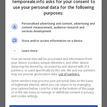
temporeale.info asks for your consent to
concentrando i propri attuali sforzi in vista
use your personal data for the following
purposes:
delle prossime elezioni regionali e politiche
che si svolgeranno, probabilmente il 4 marzo
Personalised advertising and content, advertising and
content measurement, audience research and
2018, con due nuovi sistemi di voto. Manca
services development
l’ufficialità ma la politica formiana starebbe
Store and/or access information on a device
per indicare un secondo candidato dopo la
Learn more
conferma della sfida elettorale del consigliere
regionale uscente di Forza Italia Pino
Your personal data will be processed and information from
your device (cookies, unique identifiers, and other device
Simeone: si tratta del consigliere comunale
data) may be stored by, accessed by and shared with 319
partners, or used specifically by this site. We and our partners
dei “Centristi per Formia” Antonio Di Rocco,
may use precise geolocation data.
List of partners.
Some vendors may process your personal data on the basis
la cui candidatura è stata indicata nel corso di
of legitimate interest, which you can object to by managing
your options below. Look for a link at the bottom of this page
una riunione con l’ex assessore e capogruppo
or in the site menu to manage or withdraw consent in privacy
and cookie settings.
dell’Udc alla Regione Lazio, Aldo Forte. Ma
quale candidato presidente dovrà sostenere il