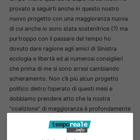
provato a seguirti anche in questo nostro
nuovo progetto con una maggioranza nuova
di cui anche io sono stata sostenitrice (?) ma
purtroppo con il passare del tempo ho
dovuto dare ragione agli amici di Sinistra
ecologia e libertà ed ai numerosi consiglieri
che prima di me si sono arresi cambiando
schieramento. Non c’è più alcun progetto
politico dietro l’operato di questi mesi e
dobbiamo prendere atto che la nostra
“coalizione” di maggioranza è profondamente
cambiata.”
Intanto alcune forze politiche stanno