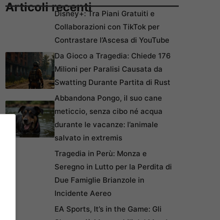
Articoli recenti
Disney+: Tra Piani Gratuiti e
Collaborazioni con TikTok per
Contrastare l’Ascesa di YouTube
Da Gioco a Tragedia: Chiede 176
Milioni per Paralisi Causata da
Swatting Durante Partita di Rust
Abbandona Pongo, il suo cane
meticcio, senza cibo né acqua
durante le vacanze: l’animale
salvato in extremis
Tragedia in Perù: Monza e
Seregno in Lutto per la Perdita di
Due Famiglie Brianzole in
Incidente Aereo
EA Sports, It’s in the Game: Gli