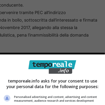
n conducente.
pervenire tramite PEC all’indirizzo
 in bollo, sottoscritta dall’interessato e firmata
Novembre 2017, allegando alla stessa la
listica, pena l’inammissibilità della domanda
temporeale.info asks for your consent to use
your personal data for the following purposes:
Personalised advertising and content, advertising and content
measurement, audience research and services development