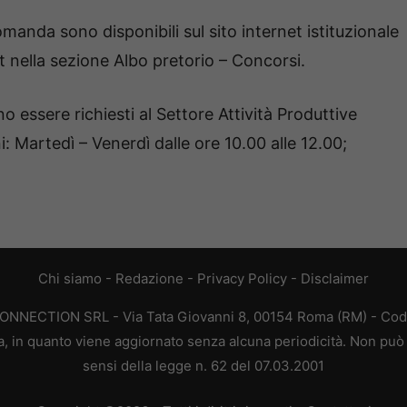
omanda sono disponibili sul sito internet istituzionale
nella sezione Albo pretorio – Concorsi.
 essere richiesti al Settore Attività Produttive
: Martedì – Venerdì dalle ore 10.00 alle 12.00;
Chi siamo
-
Redazione
-
Privacy Policy
-
Disclaimer
CONNECTION SRL - Via Tata Giovanni 8, 00154 Roma (RM) - Codic
a, in quanto viene aggiornato senza alcuna periodicità. Non può 
sensi della legge n. 62 del 07.03.2001