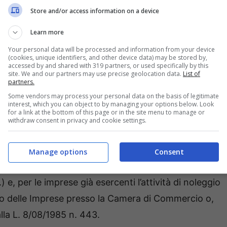
Store and/or access information on a device
Learn more
Your personal data will be processed and information from your device
(cookies, unique identifiers, and other device data) may be stored by,
accessed by and shared with 319 partners, or used specifically by this
site. We and our partners may use precise geolocation data.
List of
partners.
Some vendors may process your personal data on the basis of legitimate
interest, which you can object to by managing your options below. Look
for a link at the bottom of this page or in the site menu to manage or
withdraw consent in privacy and cookie settings.
cenze a concorso sono: l’iscrizione nel Ruolo Conducenti
o delle Province Italiane, i titoli obbligatori previsti
Manage options
Consent
orme del Codice della Strada, l’abilitazione
) e, per le imprese già esercenti l’attività di noleggio
tro delle Imprese presso la Camera di Commercio o,
alla L. 8/08/1985 n. 443.