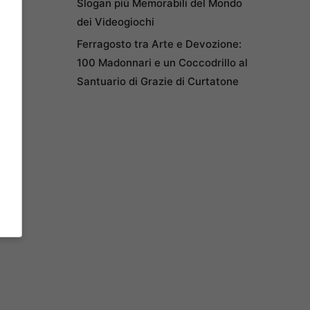
Slogan più Memorabili del Mondo
dei Videogiochi
Ferragosto tra Arte e Devozione:
100 Madonnari e un Coccodrillo al
Santuario di Grazie di Curtatone