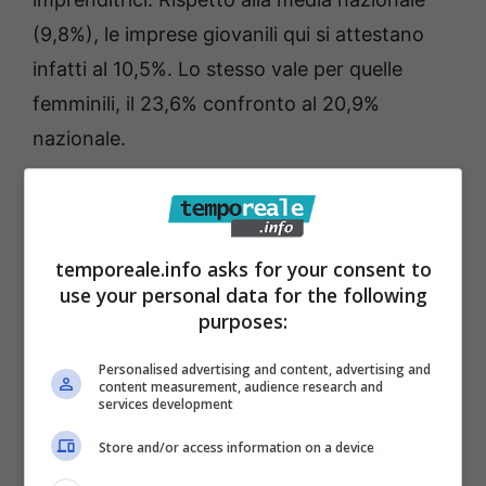
(9,8%), le imprese giovanili qui si attestano
infatti al 10,5%. Lo stesso vale per quelle
femminili, il 23,6% confronto al 20,9%
nazionale.
temporeale.info asks for your consent to
use your personal data for the following
purposes:
Personalised advertising and content, advertising and
content measurement, audience research and
services development
Il sindaco di Gaeta Cosmo Mitrano e
L’assessore allo sviluppo economico del
Store and/or access information on a device
comune di Genova Giancarlo Vinacci