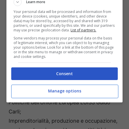
Learn more
Al Palazzo della Cultura “Giovanni Caboto”,
Your personal data will be processed and information from
your device (cookies, unique identifiers, and other device
per la presentazione del Rapporto, sono
data) may be stored by, accessed by and shared with 319
partners, or used specifically by this site. We and our partners
intervenuti oggi: Cosmo Mitrano, sindaco di
may use precise geolocation data.
List of partners.
Gaeta; Giancarlo Vinacci, assessore Sviluppo
Some vendors may process your personal data on the basis
of legitimate interest, which you can object to by managing
Economico del Comune di Genova; Mauro
your options below. Look for a link at the bottom of this page
or in the site menu to manage or withdraw consent in privacy
Zappia, Commissario straordinario Camera di
and cookie settings.
commercio di Latina; Vincenzo Leone,
Consent
direttore Marittimo del Lazio; Alessandro
Rinaldi, dirigente Studi economici e statistici
Manage options
Si.Camera; Luciano Monti, docente di
Politiche dell’Unione Europea LUISS Guido
Carli;
Imprenditorialità, produzione e occupazione,