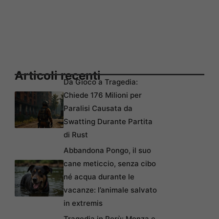
Articoli recenti
Da Gioco a Tragedia:
Chiede 176 Milioni per
Paralisi Causata da
Swatting Durante Partita
di Rust
Abbandona Pongo, il suo
cane meticcio, senza cibo
né acqua durante le
vacanze: l’animale salvato
in extremis
Tragedia in Perù: Monza e