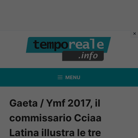
Vai
al
contenuto
MENU
Gaeta / Ymf 2017, il
commissario Cciaa
Latina illustra le tre