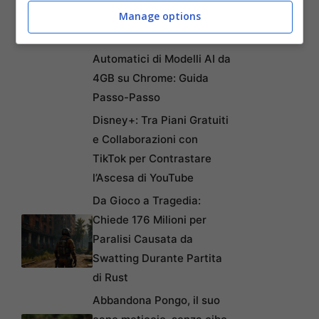
Manage options
Articoli recenti
Come Fermare i Download
Automatici di Modelli AI da
4GB su Chrome: Guida
Passo-Passo
Disney+: Tra Piani Gratuiti
e Collaborazioni con
TikTok per Contrastare
l’Ascesa di YouTube
Da Gioco a Tragedia:
Chiede 176 Milioni per
Paralisi Causata da
Swatting Durante Partita
di Rust
Abbandona Pongo, il suo