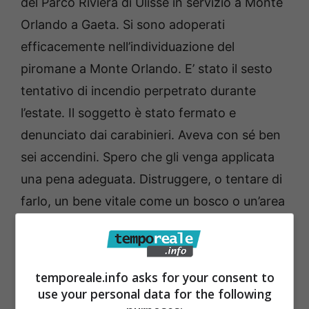
del Parco Riviera di Ulisse in servizio a Monte
Orlando a Gaeta. Si sono adoperati
efficacemente nell’individuazione del
piromane a Monte Orlando. E’ stato il sesto
tentativo di incendio perpetrato durante
l’estate. Il soggetto è stato fermato e
denunciato dai carabinieri. Aveva con sé ben
sei accendini. Spero che gli venga applicata
una pena adeguata. Distruggere, o tentare di
farlo, un bene vitale come un bosco o un’area
verde, patrimonio della cittadinanza, è un
crimine molto grave”.
temporeale.info asks for your consent to
use your personal data for the following