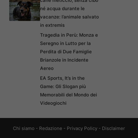
cane meticcio, senza cibo
né acqua durante le
vacanze: l’animale salvato
in extremis
Tragedia in Perù: Monza e
Seregno in Lutto per la
Perdita di Due Famiglie
Brianzole in Incidente
Aereo
EA Sports, It’s in the
Game: Gli Slogan più
Memorabili del Mondo dei
Videogiochi
Chi siamo
-
Redazione
-
Privacy Policy
-
Disclaimer