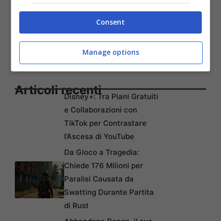
Consent
Manage options
Articoli recenti
Disney+: Tra Piani Gratuiti
e Collaborazioni con
TikTok per Contrastare
l’Ascesa di YouTube
Da Gioco a Tragedia:
Chiede 176 Milioni per
Paralisi Causata da
Swatting Durante Partita
di Rust