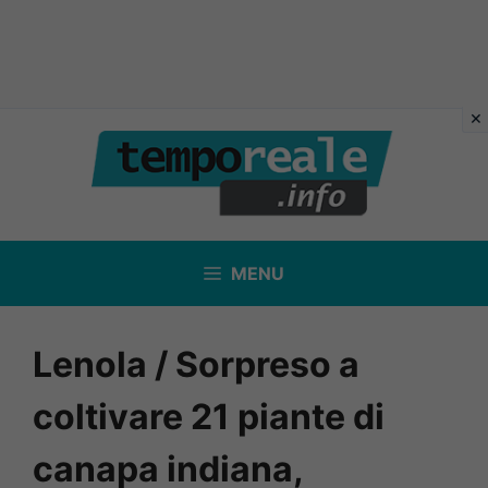
Vai
al
contenuto
MENU
Lenola / Sorpreso a
coltivare 21 piante di
canapa indiana,