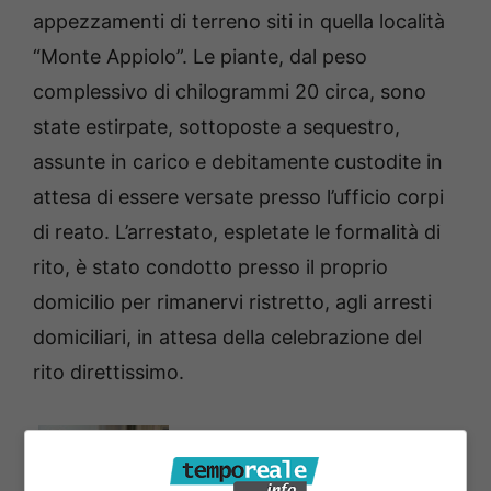
appezzamenti di terreno siti in quella località
“Monte Appiolo”. Le piante, dal peso
complessivo di chilogrammi 20 circa, sono
state estirpate, sottoposte a sequestro,
assunte in carico e debitamente custodite in
attesa di essere versate presso l’ufficio corpi
di reato. L’arrestato, espletate le formalità di
rito, è stato condotto presso il proprio
domicilio per rimanervi ristretto, agli arresti
domiciliari, in attesa della celebrazione del
rito direttissimo.