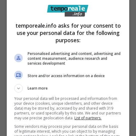
celebri spettacoli parigini del Moulin Rouge e
delle Folies Bergere, negli USA ne arriva una
versione parodiata ad uso e consumo del
temporeale.info asks for your consent to
popolo. Burlesque è appunto il nome con cui
use your personal data for the following
purposes:
vengono indicati tali spettacoli di varietà.
Seduzione ed ironia che convivono dunque in
Personalised advertising and content, advertising and
content measurement, audience research and
una forma d’arte tutta al femminile condita da
services development
una buona dose di esibizionismo e da un
Store and/or access information on a device
gusto estetico orgogliosamente retrò.
Lady Vale scalderà l’evento de “El Sombrero”
Learn more
proponendo il suo show basato su un
Your personal data will be processed and information from
your device (cookies, unique identifiers, and other device
intrattenimento sensuale e malizioso,
data) may be stored by, accessed by and shared with 319
partners, or used specifically by this site. We and our partners
elegante ed irriverente, senza però mai
may use precise geolocation data.
List of partners.
Some vendors may process your personal data on the basis
cadere nel volgare.
of legitimate interest, which you can object to by managing