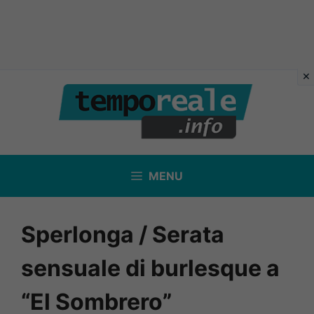
Vai
al
contenuto
MENU
Sperlonga / Serata
sensuale di burlesque a
“El Sombrero”