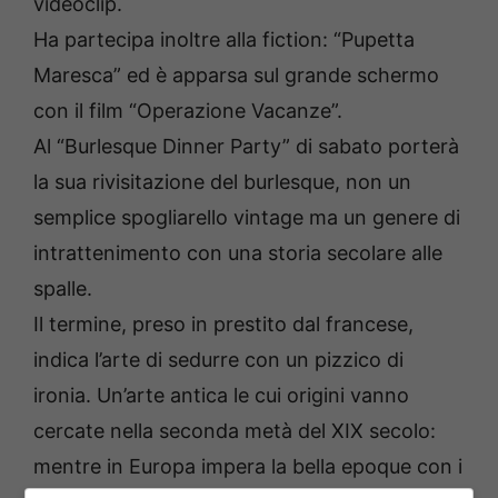
videoclip.
Ha partecipa inoltre alla fiction: “Pupetta
Maresca” ed è apparsa sul grande schermo
con il film “Operazione Vacanze”.
Al “Burlesque Dinner Party” di sabato porterà
la sua rivisitazione del burlesque, non un
semplice spogliarello vintage ma un genere di
intrattenimento con una storia secolare alle
spalle.
Il termine, preso in prestito dal francese,
indica l’arte di sedurre con un pizzico di
ironia. Un’arte antica le cui origini vanno
cercate nella seconda metà del XIX secolo:
mentre in Europa impera la bella epoque con i