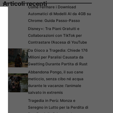
Articoli recenti
Come Fermare i Download
Automatici di Modelli AI da 4GB su
Chrome: Guida Passo-Passo
Disney+: Tra Piani Gratuiti e
Collaborazioni con TikTok per
Contrastare l’Ascesa di YouTube
Da Gioco a Tragedia: Chiede 176
Milioni per Paralisi Causata da
Swatting Durante Partita di Rust
Abbandona Pongo, il suo cane
meticcio, senza cibo né acqua
durante le vacanze: l’animale
salvato in extremis
Tragedia in Perù: Monza e
Seregno in Lutto per la Perdita di