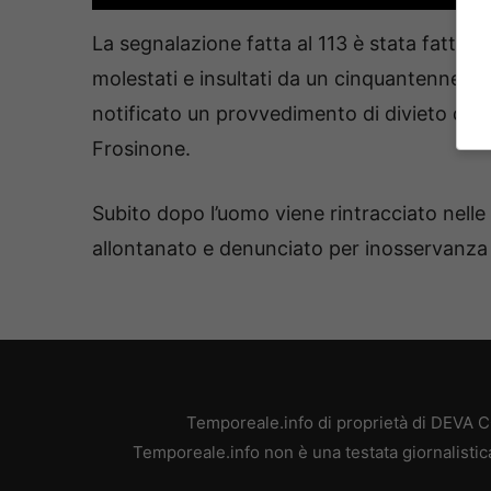
La segnalazione fatta al 113 è stata fatta d
molestati e insultati da un cinquantenne al 
notificato un provvedimento di divieto di av
Frosinone.
Subito dopo l’uomo viene rintracciato nelle 
allontanato e denunciato per inosservanza a
Temporeale.info di proprietà di DEVA 
Temporeale.info non è una testata giornalistic