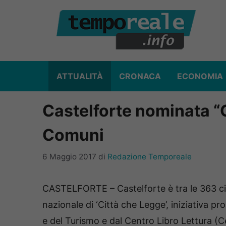
Vai
al
contenuto
ATTUALITÀ
CRONACA
ECONOMIA
Castelforte nominata “
Comuni
6 Maggio 2017
di
Redazione Temporeale
CASTELFORTE – Castelforte è tra le 363 citt
nazionale di ‘Città che Legge’, iniziativa pr
e del Turismo e dal Centro Libro Lettura (Cepe