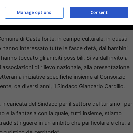
Manage options
Consent
omune di Castelforte, in campo culturale, in questi
 hanno interessato tutte le fasce d’età, dai bambini
e hanno toccato gli ambiti possibili. Si va dall’invito a
 associazioni di rilievo nazionale, alla presentazione
 letterari a iniziative specifiche insieme al Consorzio
ente, da diversi anni, il Sindaco Giancarlo Cardillo.
, incaricata del Sindaco per il settore del turismo- per
e la fantasia con la quale, tutti insieme, stiamo
raddistinguere in un ambito che particolare e che, a
turistico del territorio”.