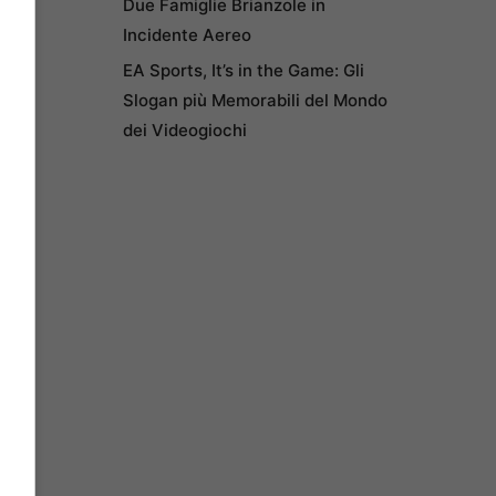
Due Famiglie Brianzole in
Incidente Aereo
EA Sports, It’s in the Game: Gli
Slogan più Memorabili del Mondo
dei Videogiochi