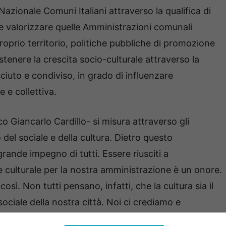
Nazionale Comuni Italiani attraverso la qualifica di
e valorizzare quelle Amministrazioni comunali
roprio territorio, politiche pubbliche di promozione
ostenere la crescita socio-culturale attraverso la
ciuto e condiviso, in grado di influenzare
e e collettiva.
aco Giancarlo Cardillo- si misura attraverso gli
del sociale e della cultura. Dietro questo
grande impegno di tutti. Essere riusciti a
e culturale per la nostra amministrazione è un onore.
sì. Non tutti pensano, infatti, che la cultura sia il
ociale della nostra città. Noi ci crediamo e
ringrazio la bibliotecaria comunale dott.ssa Rossella