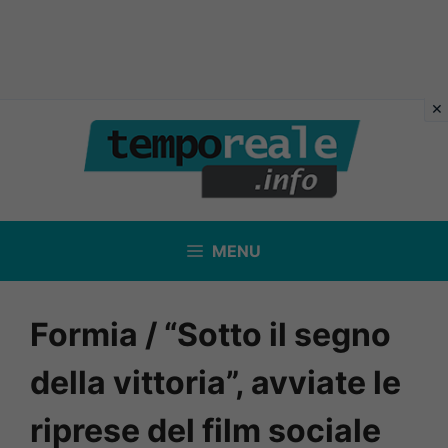
Vai
al
contenuto
MENU
Formia / “Sotto il segno
della vittoria”, avviate le
riprese del film sociale