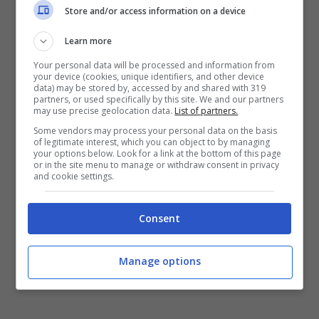
Store and/or access information on a device
“Il Comune di Formia – commenta il Sindaco
Learn more
Sandro Bartolomeo – offre il suo contributo
Your personal data will be processed and information from
ad una iniziativa importante che sintetizza
your device (cookies, unique identifiers, and other device
data) may be stored by, accessed by and shared with 319
l’obiettivo di favorire l’inclusione delle persone
partners, or used specifically by this site. We and our partners
may use precise geolocation data.
List of partners.
diversamente abili con quello di sensibilizzare
Some vendors may process your personal data on the basis
l’opinione pubblica sull’importanza
of legitimate interest, which you can object to by managing
your options below. Look for a link at the bottom of this page
dell’integrazione. Il film sarà girato per la gran
or in the site menu to manage or withdraw consent in privacy
and cookie settings.
parte a Formia. Lo stesso cast sarà ospite di
Domenica In, protagonista di una campagna
Consent
di comunicazione nazionale che, nel segno di
una causa giusta, contribuirà a promuovere
Manage options
l’immagine della città in Italia e nel mondo”.