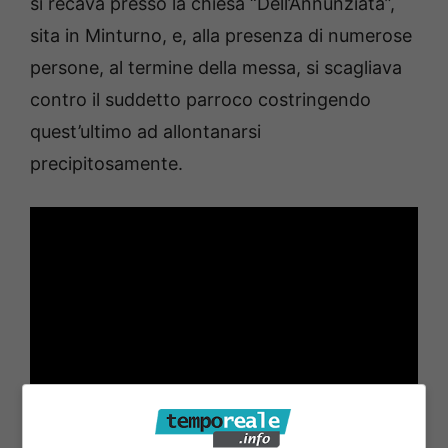
si recava presso la chiesa “Dell’Annunziata”,
sita in Minturno, e, alla presenza di numerose
persone, al termine della messa, si scagliava
contro il suddetto parroco costringendo
quest’ultimo ad allontanarsi
precipitosamente.