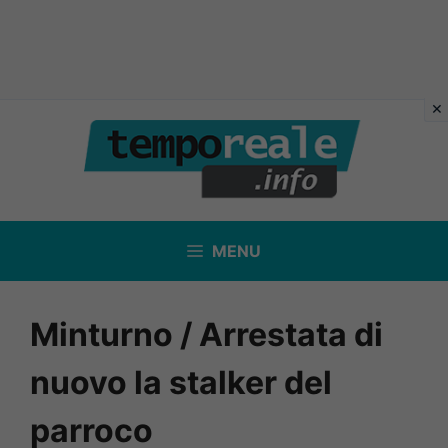
Vai
al
contenuto
MENU
Minturno / Arrestata di
nuovo la stalker del
parroco