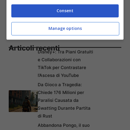
Consent
Manage options
Articoli recenti
Disney+: Tra Piani Gratuiti
e Collaborazioni con
TikTok per Contrastare
l’Ascesa di YouTube
Da Gioco a Tragedia:
Chiede 176 Milioni per
Paralisi Causata da
Swatting Durante Partita
di Rust
Abbandona Pongo, il suo