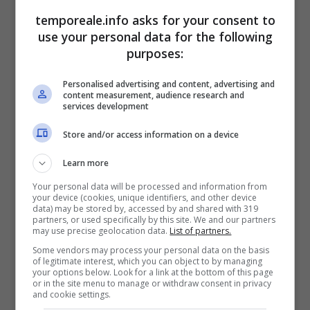
I Militari operanti prontamente intervenuti a
temporeale.info asks for your consent to
seguito di richiesta all’utenza 112, bloccavano
use your personal data for the following
la donna e la conducevano presso gli uffici di
purposes:
quel comando stazione per ulteriori
Personalised advertising and content, advertising and
accertamenti dopo dei quali veniva tratta in
content measurement, audience research and
services development
arresto e trasferita presso la propria
Store and/or access information on a device
abitazione in regime degli arresti domiciliari in
attesa dell’udienza di convalida, così come
Learn more
disposto dall’autorità giudiziaria.
Your personal data will be processed and information from
your device (cookies, unique identifiers, and other device
data) may be stored by, accessed by and shared with 319
partners, or used specifically by this site. We and our partners
may use precise geolocation data.
List of partners.
Some vendors may process your personal data on the basis
of legitimate interest, which you can object to by managing
your options below. Look for a link at the bottom of this page
or in the site menu to manage or withdraw consent in privacy
and cookie settings.