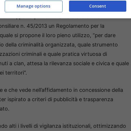
Manage options
Consent
a che, per la prima volta nella sua storia
onsiliare n. 45/2013 un Regolamento per la
uale si propone il loro pieno utilizzo, “per dare
o della criminalità organizzata, quale strumento
zzazioni criminali e quale pratica virtuosa di
nuti a clan, attesa la rilevanza sociale e civica e quale
 territori”.
 e che vede nell’affidamento in concessione della
er ispirato a criteri di pubblicità e trasparenza
ato.
alti i livelli di vigilanza istituzionali, ottimizzando