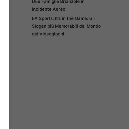
Due Famiglie Brianzole in
Incidente Aereo
EA Sports, It’s in the Game: Gli
Slogan più Memorabili del Mondo
dei Videogiochi