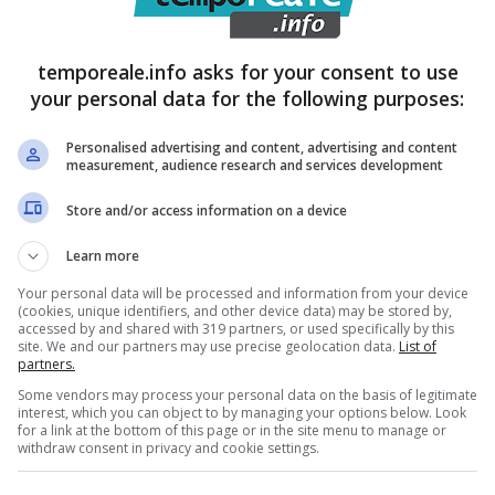
temporeale.info asks for your consent to use
your personal data for the following purposes:
Personalised advertising and content, advertising and content
measurement, audience research and services development
Store and/or access information on a device
Learn more
ine illecita e, quindi, al circuito economico
Your personal data will be processed and information from your device
(cookies, unique identifiers, and other device data) may be stored by,
 traendone ulteriori profitti, costituisce un concreto
accessed by and shared with 319 partners, or used specifically by this
site. We and our partners may use precise geolocation data.
List of
partners.
Some vendors may process your personal data on the basis of legitimate
interest, which you can object to by managing your options below. Look
ua destinazione a luogo di accoglienza ed integrazione
for a link at the bottom of this page or in the site menu to manage or
withdraw consent in privacy and cookie settings.
ro fine di ricostruire sani segmenti di economia ed