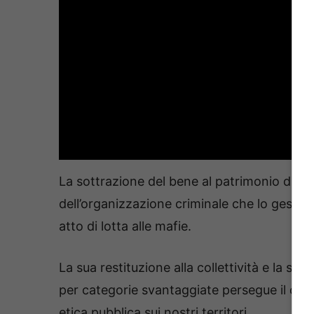
La sottrazione del bene al patrimonio di orig
dell’organizzazione criminale che lo gestiva
atto di lotta alle mafie.
La sua restituzione alla collettività e la s
per categorie svantaggiate persegue il chia
etica pubblica sui nostri territori.