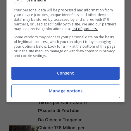
Learn more
Your personal data will be processed and information from
your device (cookies, unique identifiers, and other device
data) may be stored by, accessed by and shared with 319
partners, or used specifically by this site. We and our partners
may use precise geolocation data.
List of partners.
Some vendors may process your personal data on the basis
of legitimate interest, which you can object to by managing
your options below. Look for a link at the bottom of this page
Articoli recenti
or in the site menu to manage or withdraw consent in privacy
Come Fermare i Download
and cookie settings.
Automatici di Modelli AI da
4GB su Chrome: Guida
Consent
Passo-Passo
Disney+: Tra Piani Gratuiti
Manage options
e Collaborazioni con
TikTok per Contrastare
l’Ascesa di YouTube
Da Gioco a Tragedia:
Chiede 176 Milioni per