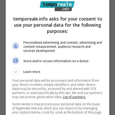
– la delibera di Giunta, chiamata in causa dalla
nota pubblicata (che nel prevedere le
temporeale.info asks for your consent to
use your personal data for the following
modalità di espletamento dei tentativi
purposes:
obbligatori di conciliazione individuava quale
rappresentante dell’Amministrazione un
Personalised advertising and content, advertising and
content measurement, audience research and
dirigente dell’Ente e non un rappresentante
services development
politico) è riferita solo ed esclusivamente alle
Store and/or access information on a device
conciliazioni da tenersi presso la
Learn more
Commissione Provinciale del Lavoro;
Your personal data will be processed and information from
your device (cookies, unique identifiers, and other device
data) may be stored by, accessed by and shared with 319
– è totalmente errato ritenere che si sia
partners, or used specifically by this site. We and our partners
may use precise geolocation data.
List of partners.
proceduto a stabilizzare personale assunto
Some vendors may process your personal data on the basis
(ex art. 90 del Testo Unico degli Enti Locali) o
of legitimate interest, which you can object to by managing
your options below. Look for a link at the bottom of this page
che si siano riconosciute mansioni superiori,