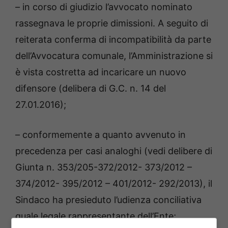
– in corso di giudizio l’avvocato nominato
rassegnava le proprie dimissioni. A seguito di
reiterata conferma di incompatibilità da parte
dell’Avvocatura comunale, l’Amministrazione si
è vista costretta ad incaricare un nuovo
difensore (delibera di G.C. n. 14 del
27.01.2016);
– conformemente a quanto avvenuto in
precedenza per casi analoghi (vedi delibere di
Giunta n. 353/205-372/2012- 373/2012 –
374/2012- 395/2012 – 401/2012- 292/2013), il
Sindaco ha presieduto l’udienza conciliativa
quale legale rappresentante dell’Ente;