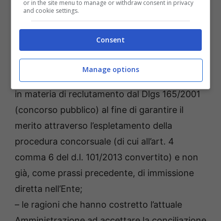
or in the site menu to manage or withdraw consent in privacy
and cookie settings.
dal momento che il giudizio si è svolto in
contesti completamente diversi, ovvero con il
Consent
riconoscimento di attività gestionali svolte nel
periodo compreso tra il 2008 e il 2013 con la
Manage options
conseguente applicazione di quanto previsto
in materia di reclutamento dal Dlgs 165/2001
(concorso pubblico) al fine di garantire il
merito attraverso l’espletamento della
procedura concorsuale (di cui all’art. 4
comma 6 del d.l. 101/2013 convertito) e non
già, come prassi precedente, di immissione
diretta nell’Ente;
– le ragioni che hanno costretto l’attuale
Amministrazione ad accettare la conciliazione