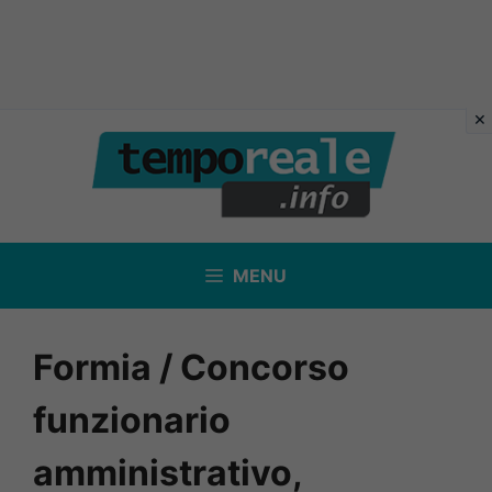
Vai
al
contenuto
MENU
Formia / Concorso
funzionario
amministrativo,