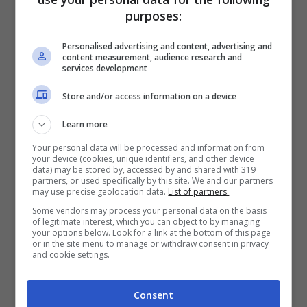
E’ bene ricordare che il fronte degli Enti locali
purposes:
contro la Direttiva Bolkestein si è
Personalised advertising and content, advertising and
ulteriormente allargato alle Regioni
content measurement, audience research and
services development
Lombardia, Piemonte, Toscana e Puglia che
Store and/or access information on a device
hanno deliberato Proposte di Legge ed Ordini
del Giorno con i quali chiedono al Parlamento
Learn more
ed al Governo di stralciare il commercio
Your personal data will be processed and information from
your device (cookies, unique identifiers, and other device
ambulante dalla Direttiva Bolkestein.
data) may be stored by, accessed by and shared with 319
partners, or used specifically by this site. We and our partners
may use precise geolocation data.
List of partners.
Altre Regioni discuteranno presto analoghi
Some vendors may process your personal data on the basis
of legitimate interest, which you can object to by managing
ordini del giorno.
your options below. Look for a link at the bottom of this page
or in the site menu to manage or withdraw consent in privacy
and cookie settings.
Infine l’attività della Associazione Imprese
Oggi nel Centro Italia ha fatto si che si
Consent