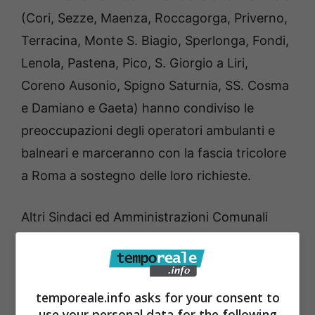
(Cori, Sezze, Maenza, Roccagorga, Priverno,
Terracina, Monte S. Biagio, Sperlonga, Fondi,
Lenola, Pastena, Pico, S. Giorgio a Liri,
Coreno Ausonio, Spigno Saturnia, SS. Cosma
e Damiano e Gaeta) hanno condiviso le
preoccupazioni degli operatori ambulanti e
balneari e marceranno con la fascia tricolore
a Roma a sostegno delle loro richieste.
Altri Sindaci ed Amministrazioni Comunali
delle Provincie di Latina e Frosinone
decideranno la loro adesione entro mercoledì
prossimo.
temporeale.info asks for your consent to
use your personal data for the following