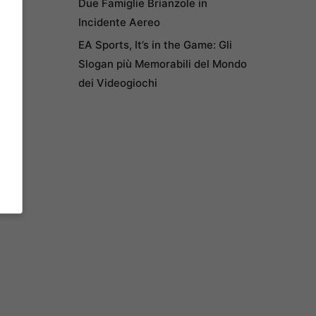
Due Famiglie Brianzole in
Incidente Aereo
EA Sports, It’s in the Game: Gli
Slogan più Memorabili del Mondo
dei Videogiochi