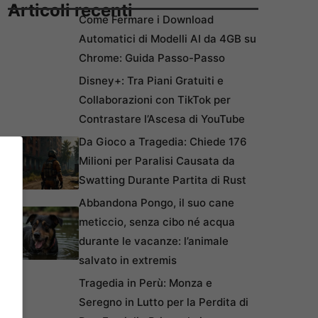
Articoli recenti
Come Fermare i Download
Automatici di Modelli AI da 4GB su
Chrome: Guida Passo-Passo
Disney+: Tra Piani Gratuiti e
Collaborazioni con TikTok per
Contrastare l’Ascesa di YouTube
Da Gioco a Tragedia: Chiede 176
Milioni per Paralisi Causata da
Swatting Durante Partita di Rust
Abbandona Pongo, il suo cane
meticcio, senza cibo né acqua
durante le vacanze: l’animale
salvato in extremis
Tragedia in Perù: Monza e
Seregno in Lutto per la Perdita di