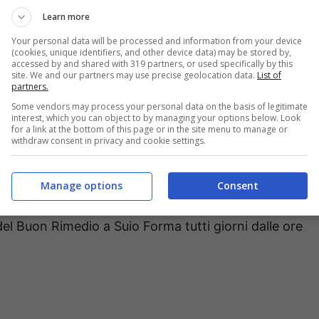
Learn more
Your personal data will be processed and information from your device
(cookies, unique identifiers, and other device data) may be stored by,
accessed by and shared with 319 partners, or used specifically by this
site. We and our partners may use precise geolocation data.
List of
partners.
Some vendors may process your personal data on the basis of legitimate
 di
attivare due punti di raccolta
a partire da domani
interest, which you can object to by managing your options below. Look
for a link at the bottom of this page or in the site menu to manage or
withdraw consent in privacy and cookie settings.
erto dal lunedì al venerdì negli orari di apertura al
Manage options
Consent
alla 9 alle 12.00
el Buon Rimedio a Suio Forma tutti giorni dalle ore