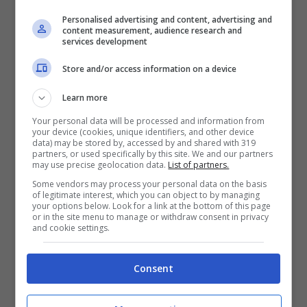
amministrative sono state pesantemente
Personalised advertising and content, advertising and
condizionate dal voto di scambio, altrimenti
content measurement, audience research and
services development
non si spiegherebbero alcuni exploit elettorali
Store and/or access information on a device
così clamorosi, e il processo di domani
mattina rappresenta solo la punta dell’iceberg
Learn more
di un fenomeno che coinvolge tutti partiti “di
Your personal data will be processed and information from
your device (cookies, unique identifiers, and other device
sistema” e tutti quelli che hanno detenuto il
data) may be stored by, accessed by and shared with 319
partners, or used specifically by this site. We and our partners
potere nella città negli ultimi decenni.
may use precise geolocation data.
List of partners.
Some vendors may process your personal data on the basis
of legitimate interest, which you can object to by managing
I firmatari della richiesta di costituzione di
your options below. Look for a link at the bottom of this page
or in the site menu to manage or withdraw consent in privacy
parte civile sono i due presentatori di lista e il
and cookie settings.
candidato sindaco delle ultime elezioni
Consent
amministrative, a nome di tutti i candidati
della lista del 2013, per chiedere che,