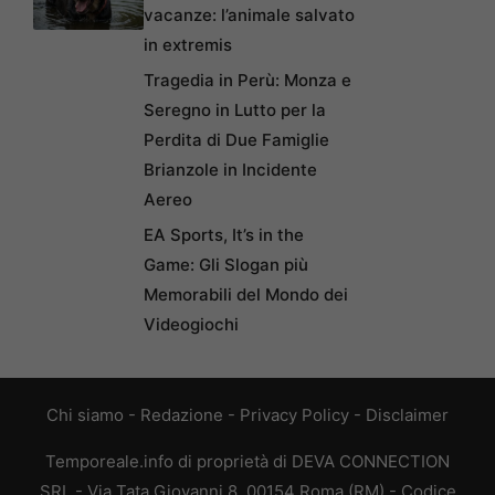
vacanze: l’animale salvato
in extremis
Tragedia in Perù: Monza e
Seregno in Lutto per la
Perdita di Due Famiglie
Brianzole in Incidente
Aereo
EA Sports, It’s in the
Game: Gli Slogan più
Memorabili del Mondo dei
Videogiochi
Chi siamo
-
Redazione
-
Privacy Policy
-
Disclaimer
Temporeale.info di proprietà di DEVA CONNECTION
SRL - Via Tata Giovanni 8, 00154 Roma (RM) - Codice