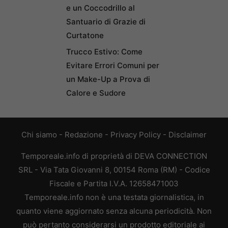
e un Coccodrillo al
Santuario di Grazie di
Curtatone
Trucco Estivo: Come
Evitare Errori Comuni per
un Make-Up a Prova di
Calore e Sudore
Chi siamo
-
Redazione
-
Privacy Policy
-
Disclaimer
Temporeale.info di proprietà di DEVA CONNECTION
SRL - Via Tata Giovanni 8, 00154 Roma (RM) - Codice
Fiscale e Partita I.V.A. 12658471003
Temporeale.info non è una testata giornalistica, in
quanto viene aggiornato senza alcuna periodicità. Non
può pertanto considerarsi un prodotto editoriale ai