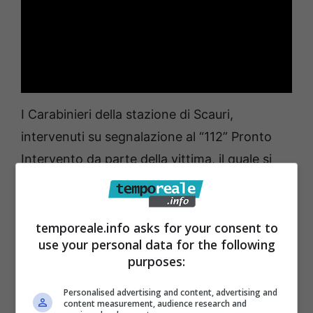
I Carabinieri della stazione di Scauri,
intervenuti su segnalazione al “112” Pronto
Intervento da parte della vittima, il quale si
era accorto del raggiro, sono riusciti in breve
tempo ad intercettare e bloccare
l’autovettura dei malviventi. L’immediata
temporeale.info asks for your consent to
use your personal data for the following
perquisizione personale consentiva ai militari
purposes:
di rinvenire la somma sottratta all’anziano, il
quale, senza alcuna esitazione, ha
Personalised advertising and content, advertising and
content measurement, audience research and