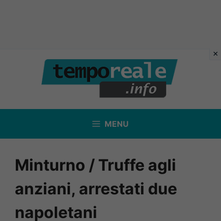
Vai
al
contenuto
MENU
Minturno / Truffe agli
anziani, arrestati due
napoletani