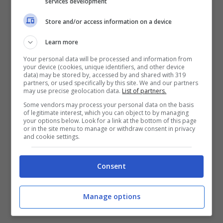
riconosciuto nelle foto mostratigli dai
services development
carabinieri, i due truffatori.
Store and/or access information on a device
Learn more
Nel corso delle indagini, a seguito dell’analisi
Your personal data will be processed and information from
del navigatore satellitare in uso ai malviventi,
your device (cookies, unique identifiers, and other device
data) may be stored by, accessed by and shared with 319
emergeva che gli stessi, prima di essere
partners, or used specifically by this site. We and our partners
may use precise geolocation data.
List of partners.
bloccati, si stavano recando presso
Some vendors may process your personal data on the basis
l’abitazione di un 87enne, dopo aver adottato
of legitimate interest, which you can object to by managing
your options below. Look for a link at the bottom of this page
lo stesso “modus operandi”.
or in the site menu to manage or withdraw consent in privacy
and cookie settings.
I due, su disposizione dell’autorità giudiziaria,
Consent
sono stati temporaneamente ristretti nelle
camere di sicurezza in attesa del processo
Manage options
per direttissima.