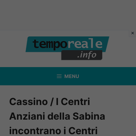
Vai
al
contenuto
MENU
Cassino / I Centri
Anziani della Sabina
incontrano i Centri