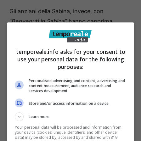
Gli anziani della Sabina, invece, con
“
Benvenuti in Sabina
” hanno dapprima
progettato cinque itinerari turistici che
collegano le bellezze storiche e culturali dei
temporeale.info asks for your consent to
tre comuni coinvolti nel progetto, con
use your personal data for the following
particolare attenzione anche alla
purposes:
gastronomia locale (a cui è stato dedicato un
Personalised advertising and content, advertising and
intero itinerario), e ora stanno rinforzando le
content measurement, audience research and
services development
competenze informatiche per l’utilizzo del
portale per fini promozionali.
Store and/or access information on a device
Learn more
Ad accomunare i progetti è stato il ruolo
Your personal data will be processed and information from
assunto dagli anziani che sono si sono fatti
your device (cookies, unique identifiers, and other device
data) may be stored by, accessed by and shared with 319
parte attiva della promozione del proprio