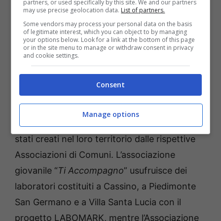
partners, or used specifically by this site. We and our partners
may use precise geolocation data.
List of partners.
territorio e hanno lavorato sullo stesso
Some vendors may process your personal data on the basis
strumento di promozione, il portale di
of legitimate interest, which you can object to by managing
your options below. Look for a link at the bottom of this page
marketing territoriale:
or in the site menu to manage or withdraw consent in privacy
and cookie settings.
www.marketing.territoriale.it
.
Consent
Gli anziani delle due aree sono stati
supportati in questo loro nuovo impegno
Manage options
sociale dai giovani dei Laboratori che sono
stati creati nel loro territorio dalle rispettive
Associazioni di Comuni. L’associazione
giovanile “
Ti Accompagno
” usufruisce dei
laboratori costituiti a Cassino, a Piedimonte
San Germano e a Villa Santa Lucia con il
progetto LABOMARK, mentre l’Associazione