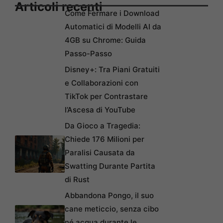
Articoli recenti
Come Fermare i Download
Automatici di Modelli AI da
4GB su Chrome: Guida
Passo-Passo
Disney+: Tra Piani Gratuiti
e Collaborazioni con
TikTok per Contrastare
l’Ascesa di YouTube
Da Gioco a Tragedia:
Chiede 176 Milioni per
Paralisi Causata da
Swatting Durante Partita
di Rust
Abbandona Pongo, il suo
cane meticcio, senza cibo
né acqua durante le