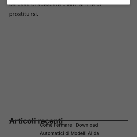
cercava di adescare clienti al fine di
prostituirsi.
Articoli recenti
Come Fermare i Download
Automatici di Modelli AI da