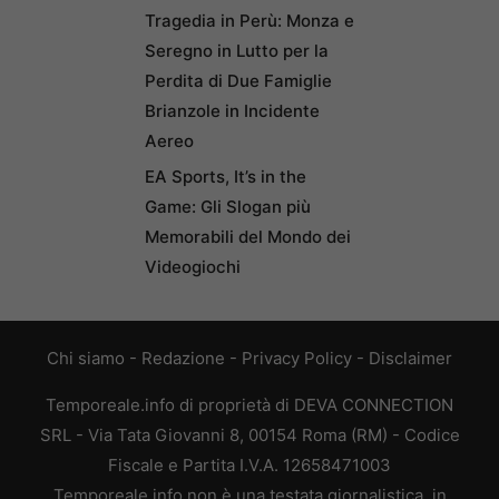
Tragedia in Perù: Monza e
Seregno in Lutto per la
Perdita di Due Famiglie
Brianzole in Incidente
Aereo
EA Sports, It’s in the
Game: Gli Slogan più
Memorabili del Mondo dei
Videogiochi
Chi siamo
-
Redazione
-
Privacy Policy
-
Disclaimer
Temporeale.info di proprietà di DEVA CONNECTION
SRL - Via Tata Giovanni 8, 00154 Roma (RM) - Codice
Fiscale e Partita I.V.A. 12658471003
Temporeale.info non è una testata giornalistica, in