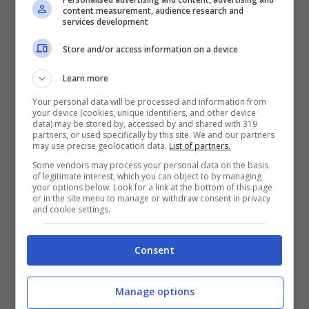
content measurement, audience research and
con atteggiamento sospetto e senza
services development
giustificato motivo nei pressi di esercizi
Store and/or access information on a device
commerciali del centro. Stante i presupposti
di legge, le stesse venivano proposte per il
Learn more
rimpatrio con divieto di ritorno in quel
Your personal data will be processed and information from
your device (cookies, unique identifiers, and other device
Comune per tre anni.
data) may be stored by, accessed by and shared with 319
partners, or used specifically by this site. We and our partners
may use precise geolocation data.
List of partners.
Analogo provvedimento, veniva richiesto per
Some vendors may process your personal data on the basis
of legitimate interest, which you can object to by managing
due stranieri controllati nell’immediata
your options below. Look for a link at the bottom of this page
or in the site menu to manage or withdraw consent in privacy
periferia della città martire. In particolare un
and cookie settings.
37enne gravato da numerosi pregiudizi
Consent
penali, controllato mentre si aggirava
all’interno di un parcheggio senza giustificato
Manage options
motivo e una 24enne controllata mentre