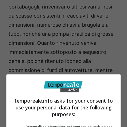
portabagagli, rinvenivano altresì vari arnesi
da scasso consistenti in cacciaviti di varie
dimensioni, numerose chiavi a brugola e a
tubo, nonché una pompa idraulica di grosse
dimensioni. Quanto rinvenuto veniva
immediatamente sottoposto a sequestro
penale, poiché ritenuto idoneo alla
commissione di furti di autovetture, mentre
sono in corso accertamenti sull’intestatario
dell’autoveicolo che al momento risulta
irreperibile.
temporeale.info asks for your consent to
use your personal data for the following
purposes:
Gli stessi militari inoltre, intercettavano tre
persone, già censite, mentre si aggiravano
Personalised advertising and content, advertising and