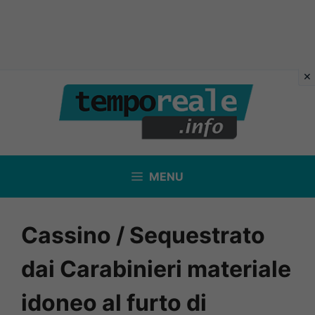
Vai
al
contenuto
MENU
Cassino / Sequestrato
dai Carabinieri materiale
idoneo al furto di