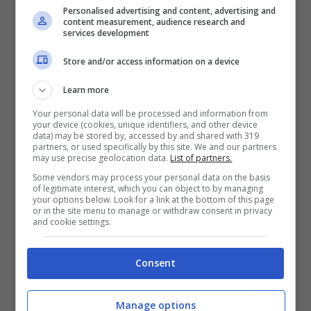
Personalised advertising and content, advertising and
esigenze della realtà e delle potenzialità
content measurement, audience research and
services development
territoriali e, nessuno meglio degli operatori
interessati possono conoscere tali elementi e
Store and/or access information on a device
condividerli con chi amministra e,
Learn more
soprattutto, con chi poi dovrà redigere i
Your personal data will be processed and information from
documenti necessari da sottoporre alla
your device (cookies, unique identifiers, and other device
data) may be stored by, accessed by and shared with 319
Regione Lazio per l’ammissione a
partners, or used specifically by this site. We and our partners
may use precise geolocation data.
List of partners.
finanziamento. Auspico – ha concluso il Vice
Some vendors may process your personal data on the basis
of legitimate interest, which you can object to by managing
Sindaco – che vi sia una nutrita
your options below. Look for a link at the bottom of this page
or in the site menu to manage or withdraw consent in privacy
partecipazione da parte degli operatori di
and cookie settings.
settore e dei cittadini che tengono a cuore il
nostro paese.”
Consent
Manage options