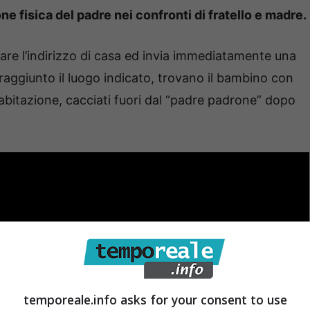
e fisica del padre nei confronti di fratello e madre.
dare l’indirizzo di casa ed invia immediatamente una
, raggiunto il luogo indicato, trovano il bambino con
l’abitazione, cacciati fuori dal “padre padrone” dopo
temporeale.info asks for your consent to use