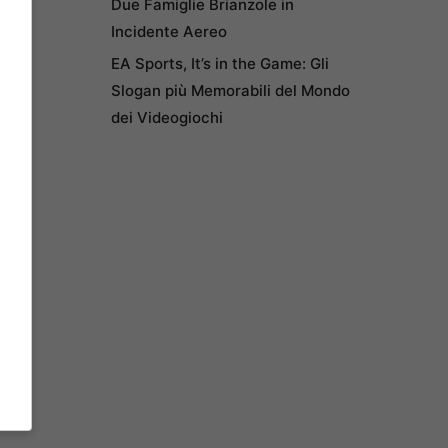
Due Famiglie Brianzole in
Incidente Aereo
EA Sports, It’s in the Game: Gli
Slogan più Memorabili del Mondo
dei Videogiochi