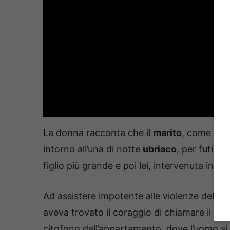
La donna racconta che il
marito
, come già 
intorno all’una di notte
ubriaco
, per futili 
figlio più grande e poi lei, intervenuta in di
Ad assistere impotente alle violenze del padr
aveva trovato il coraggio di chiamare il 113.
citofono dell’appartamento, dove l’uomo si 