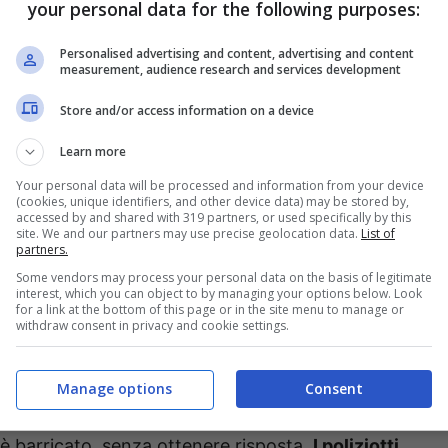
your personal data for the following purposes:
Personalised advertising and content, advertising and content
measurement, audience research and services development
Store and/or access information on a device
Learn more
Your personal data will be processed and information from your device
(cookies, unique identifiers, and other device data) may be stored by,
accessed by and shared with 319 partners, or used specifically by this
site. We and our partners may use precise geolocation data.
List of
partners.
accaduto in numerose altre occasioni, rientrato
Some vendors may process your personal data on the basis of legitimate
motivi aveva dapprima colpito con schiaffi e pugni il
interest, which you can object to by managing your options below. Look
for a link at the bottom of this page or in the site menu to manage or
fesa del ragazzo.
withdraw consent in privacy and cookie settings.
e il figlio minore che, seppur in preda al terrore,
Manage options
Consent
 A quel punto, gli operatori di polizia suonano al
è barricato, senza ottenere risposta.
I poliziotti