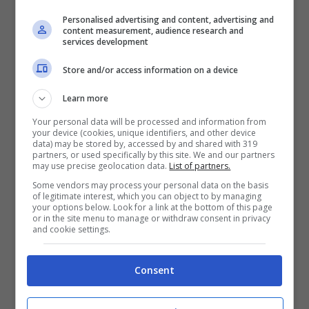
riducendo altresì gli spazi della propaganda
Personalised advertising and content, advertising and
content measurement, audience research and
diretta.
services development
Store and/or access information on a device
Gli spazi destinati alle affissioni di
propaganda sono stati determinati dalla
Learn more
giunta. Quelli evidenziati con la parola
Your personal data will be processed and information from
your device (cookies, unique identifiers, and other device
“Comune” non sono riservati alla
data) may be stored by, accessed by and shared with 319
partners, or used specifically by this site. We and our partners
comunicazione istituzionale dell’Ente (che è
may use precise geolocation data.
List of partners.
stata effettuata regolarmente secondo i
Some vendors may process your personal data on the basis
of legitimate interest, which you can object to by managing
canali previsti dalla legge). La scritta è stata
your options below. Look for a link at the bottom of this page
or in the site menu to manage or withdraw consent in privacy
aggiunta per evitare affissioni abusive dal
and cookie settings.
momento che i pannelli erano stati
Consent
predisposti prima che scadessero i termini
per la presentazione delle domande, in