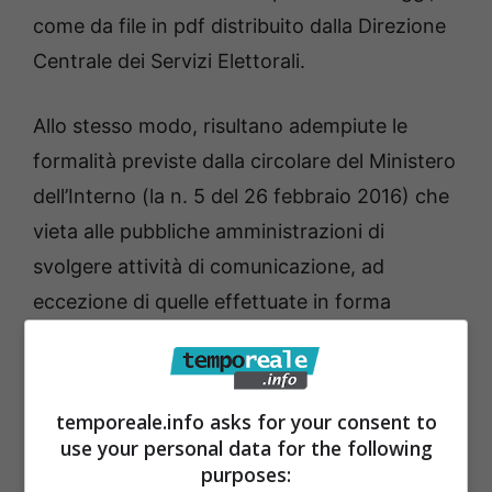
come da file in pdf distribuito dalla Direzione
Centrale dei Servizi Elettorali.
Allo stesso modo, risultano adempiute le
formalità previste dalla circolare del Ministero
dell’Interno (la n. 5 del 26 febbraio 2016) che
vieta alle pubbliche amministrazioni di
svolgere attività di comunicazione, ad
eccezione di quelle effettuate in forma
impersonale e indispensabili all’efficace
assolvimento delle proprie funzioni. Stante la
necessità del contenimento della spesa
temporeale.info asks for your consent to
pubblica, la circolare ha inoltro disposto
use your personal data for the following
purposes:
l’abolizione della propaganda indiretta,