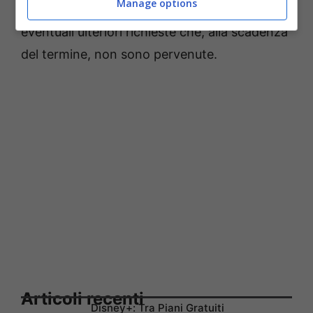
Manage options
numero maggiore al fine di venire incontro ad
eventuali ulteriori richieste che, alla scadenza
del termine, non sono pervenute.
Articoli recenti
Disney+: Tra Piani Gratuiti