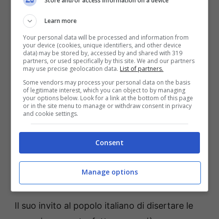
Store and/or access information on a device
Dalla
lettera
del Coordinamento nazionale
Learn more
contro le trivelle
al segretario
nazionale del
Your personal data will be processed and information from
PD
:
your device (cookies, unique identifiers, and other device
data) may be stored by, accessed by and shared with 319
partners, or used specifically by this site. We and our partners
“Il Referendum popolare sulle trivelle del 17
may use precise geolocation data.
List of partners.
Aprile è alle porte. I cittadini e le cittadine
Some vendors may process your personal data on the basis
of legitimate interest, which you can object to by managing
italiane potranno scegliere, votando Sì, di
your options below. Look for a link at the bottom of this page
or in the site menu to manage or withdraw consent in privacy
eliminare la norma introdotta di recente
and cookie settings.
nell’ultima Legge di Stabilità. Una norma che
Consent
permette alle compagnie del petrolio e del
gas di godere di concessioni della durata
Manage options
illimitata entro le 12 miglia marine.
Il suo invito al popolo italiano di disertare le