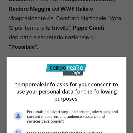
Raniero Maggini
del
WWF Italia
e
vicepresidente del Comitato Nazionale “Vota
Sì per fermare le trivelle”;
Pippo Civati
deputato e segretario nazionale di
“Possibile”.
I promotori del Comitato di Fondi, ospitato
presso la sede di “Murales”-Arci, invitano altre
associazioni e i cittadini tutti ad aderire al
temporeale.info asks for your consent to
use your personal data for the following
Comitato.
purposes:
Per informazioni e adesioni:
Personalised advertising and content, advertising and
content measurement, audience research and
fermatrivellefondi@gmail.com
services development