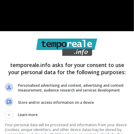
aeta-Formia, del 13-14 febbraio scorso,
golfo ma anche per la storia del podismo locale e, in
temporeale.info asks for your consent to use
your personal data for the following purposes:
ebbraio il centro del Coni ha offerto una prestigiosa
e allo sport (test fisici, gare di corsa per gli alunni
Personalised advertising and content, advertising and content
measurement, audience research and services development
 opera di alunni delle scuole superiori, convegno su
bbraio ha avuto luogo la gara competitiva di 10 Km
Store and/or access information on a device
inaria di circa 1000 atleti, un risultato storico in
Learn more
il sud pontino, ma anche per l’intera provincia di
Your personal data will be processed and information from your device
vrebbe dovuto svolgersi anche una stracittadina,
(cookies, unique identifiers, and other device data) may be stored by,