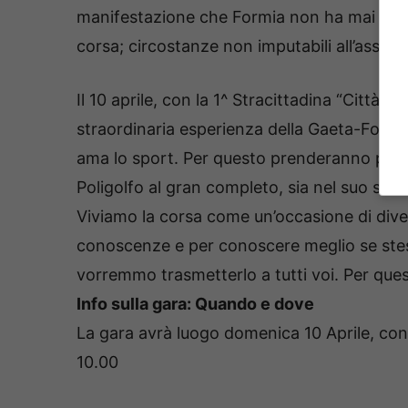
manifestazione che Formia non ha mai ospita
corsa; circostanze non imputabili all’associ
Il 10 aprile, con la 1^ Stracittadina “Città d
straordinaria esperienza della Gaeta-Formia
ama lo sport. Per questo prenderanno parte a
Poligolfo al gran completo, sia nel suo sett
Viviamo la corsa come un’occasione di div
conoscenze e per conoscere meglio se stessi, 
vorremmo trasmetterlo a tutti voi. Per que
Info sulla gara: Quando e dove
La gara avrà luogo domenica 10 Aprile, con p
10.00