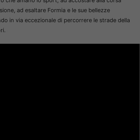
oro che amano lo sport, ad accostare alla corsa
ione, ad esaltare Formia e le sue bellezze
o in via eccezionale di percorrere le strade della
ri.