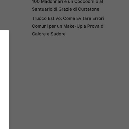
100 Madonnari e un Coccodrillo al
Santuario di Grazie di Curtatone
Trucco Estivo: Come Evitare Errori
Comuni per un Make-Up a Prova di
Calore e Sudore