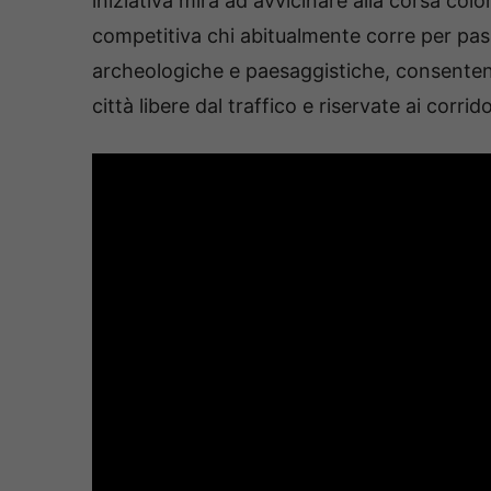
iniziativa mira ad avvicinare alla corsa col
competitiva chi abitualmente corre per pass
archeologiche e paesaggistiche, consentend
città libere dal traffico e riservate ai corrido