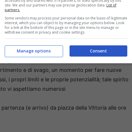
accessed by and shared with 319 partners, or used specifically by this
to in passato, riservata a tutti gli amanti della
site. We and our partners may use precise geolocation data.
List of
partners.
azione ne hanno determinato il rinvio.
Some vendors may process your personal data on the basis of legitimate
interest, which you can object to by managing your options below. Look
for a link at the bottom of this page or in the site menu to manage or
i Formia” la Poligolfo intende incoronare la
withdraw consent in privacy and cookie settings.
 del 13-14 febbraio e condivedere tale gioia con chi
Manage options
Consent
lla stracittadina anche i podisti e gli atleti della
ore giovanile che in quello amatoriale.
ertimento e di svago, un momento per fare nuove
i propri limiti e le proprie potenzialità; tale spirito
sto vi aspettiamo numerosi
artenza (e arrivo) da piazza della Vittoria alle ore