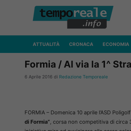
Vai
al
contenuto
ATTUALITÀ
CRONACA
ECONOMIA
Formia / Al via la 1^ Str
6 Aprile 2016
di
Redazione Temporeale
FORMIA – Domenica 10 aprile l’ASD Poligol
di Formia”
, corsa non competitiva di circa 3