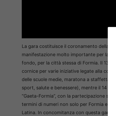
La gara costituisce il coronamento della G
manifestazione molto importante per la Poli
fondo, per la città stessa di Formia. Il 13 f
cornice per varie iniziative legate alla corsa 
delle scuole medie, maratona a staffetta ad
sport, salute e benessere), mentre il 14 fe
“Gaeta-Formia”, con la partecipazione straord
termini di numeri non solo per Formia e per 
Latina. In concomitanza con questa gara, a