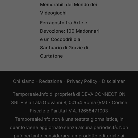
Memorabili del Mondo dei
Videogiochi
Ferragosto tra Arte e
Devozione: 100 Madonnari
e un Coccodrillo al
Santuario di Grazie di
Curtatone
Chi siamo
-
Redazione
-
Privacy Policy
-
Disclaimer
Temporeale.info di proprietà di DEVA CONNECTION
SRL - Via Tata Giovanni 8, 00154 Roma (RM) - Codice
Fiscale e Partita I.V.A. 12658471003
Temporeale.info non è una testata giornalistica, in
quanto viene aggiornato senza alcuna periodicità. Non
può pertanto considerarsi un prodotto editoriale ai