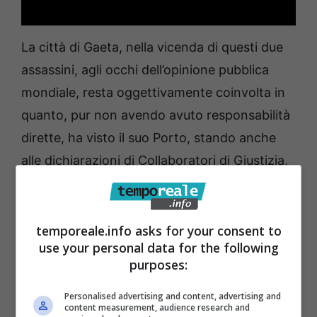
La città di Gaeta, nella vicenda di questi due
assassini, agli occhi dell’opinione pubblica
mondiale, resta oggettivamente coinvolta in
quanto, pur non avendo avuto responsabilità
dirette, ha visto il suo Porto, stando anche
alle dichiarazioni di Collaboratori di Giustizia,
probabilmente utilizzato come
scalo per lo
smercio di sostanze nocive
e di altri
materiali.
temporeale.info asks for your consent to
use your personal data for the following
purposes:
Non a caso è proprio nelle sue acque che è
stata sequestrata e rimasta per anni
Personalised advertising and content, advertising and
content measurement, audience research and
all’ancora la nave “
21 Ottobre
”, componente