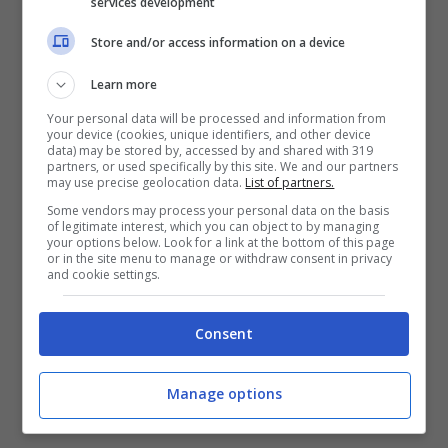
services development
di quella flottiglia sospettata di essere l’autrice
Store and/or access information on a device
di traffici di
sostanze radioattive
e di armi
Learn more
verso la
Somalia
, traffici sui quali stava
Your personal data will be processed and information from
indagando appunto
Ilaria Alpi
.
your device (cookies, unique identifiers, and other device
data) may be stored by, accessed by and shared with 319
partners, or used specifically by this site. We and our partners
may use precise geolocation data.
List of partners.
L’intitolazione di una delle piazze o delle vie
Some vendors may process your personal data on the basis
centrali cittadine a queste due vittime di
of legitimate interest, which you can object to by managing
your options below. Look for a link at the bottom of this page
mafia, oltre che un atto di gratitudine umana
or in the site menu to manage or withdraw consent in privacy
and cookie settings.
nei confronti del loro sacrificio,
rappresenterebbe un
segnale forte di civiltà
Consent
e di riscossa di una città che in tal modo
mostrerebbe una forte volontà di rifiutare
Manage options
una sua resa definitiva alla mafia.”