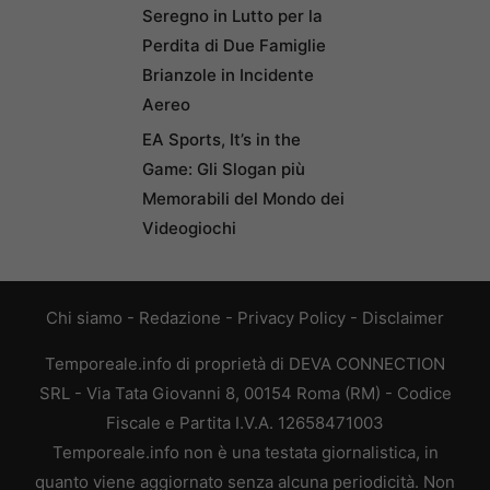
Seregno in Lutto per la
Perdita di Due Famiglie
Brianzole in Incidente
Aereo
EA Sports, It’s in the
Game: Gli Slogan più
Memorabili del Mondo dei
Videogiochi
Chi siamo
-
Redazione
-
Privacy Policy
-
Disclaimer
Temporeale.info di proprietà di DEVA CONNECTION
SRL - Via Tata Giovanni 8, 00154 Roma (RM) - Codice
Fiscale e Partita I.V.A. 12658471003
Temporeale.info non è una testata giornalistica, in
quanto viene aggiornato senza alcuna periodicità. Non