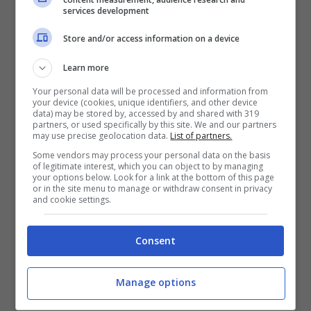
services development
Store and/or access information on a device
Learn more
Your personal data will be processed and information from
your device (cookies, unique identifiers, and other device
data) may be stored by, accessed by and shared with 319
partners, or used specifically by this site. We and our partners
may use precise geolocation data.
List of partners.
Some vendors may process your personal data on the basis
of legitimate interest, which you can object to by managing
your options below. Look for a link at the bottom of this page
or in the site menu to manage or withdraw consent in privacy
and cookie settings.
Consent
Articoli recenti
Come Fermare i Download
Automatici di Modelli AI da
Manage options
4GB su Chrome: Guida