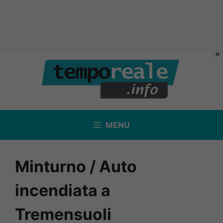
Vai
al
contenuto
MENU
Minturno / Auto
incendiata a
Tremensuoli