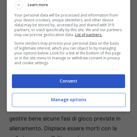
possesso e il fischio finale sanciva la
Learn more
necessità di fare ricorso ai rigori. Ancora una
Your personal data will be processed and information from
your device (cookies, unique identifiers, and other device
volta i tiri dai sette metri si rivelavano fatali
data) may be stored by, accessed by and shared with 319
partners, or used specifically by this site. We and our partners
per i rossoblù, che uscivano comunque dal
may use precise geolocation data.
List of partners.
campo tra i convinti applausi del pubblico.
Some vendors may process your personal data on the basis
of legitimate interest, which you can object to by managing
your options below. Look for a link at the bottom of this page
or in the site menu to manage or withdraw consent in privacy
Non manca qualche nota di
rammarico
nelle
and cookie settings.
parole del tecnico fondano
Giacinto De
Santis
: “Abbiamo disputato una buona gara,
Consent
di certo la migliore negli ultimi due mesi;
l’avevamo preparata bene, consci della forza
Manage options
dell’avversario, e siamo riusciti anche a
gestire bene alcune fasi di gioco previste in
allenamento. Dispiace essere morti con la