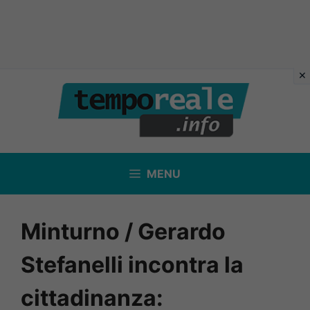
Vai
al
contenuto
MENU
Minturno / Gerardo
Stefanelli incontra la
cittadinanza: