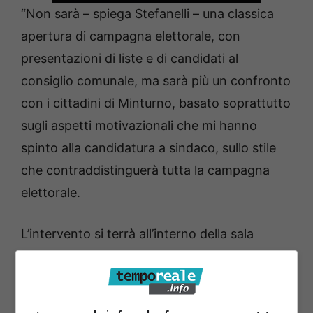
“Non sarà – spiega Stefanelli – una classica
apertura di campagna elettorale, con
presentazioni di liste e di candidati al
consiglio comunale, ma sarà più un confronto
con i cittadini di Minturno, basato soprattutto
sugli aspetti motivazionali che mi hanno
spinto alla candidatura a sindaco, sullo stile
che contraddistinguerà tutta la campagna
elettorale.
L’intervento si terrà all’interno della sala
consiliare del Comune di Minturno, un luogo
importante dove si prendono le decisione per
la città. Ringrazio il commissario prefettizio