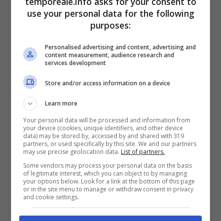
temporeale.info asks for your consent to
Bruno Strati per la concessione della sala.
use your personal data for the following
Purtroppo devo far notare che la aula
purposes:
consiliare è una delle pochissime sale
Personalised advertising and content, advertising and
pubbliche che si possono trovare all’interno
content measurement, audience research and
services development
del territorio comunale. Questo rappresenta
Store and/or access information on a device
un problema non solo per la campagna
elettorale ma soprattutto per tutti gli incontri
Learn more
culturali e sociali che si svolgono durante
Your personal data will be processed and information from
your device (cookies, unique identifiers, and other device
l’anno e che hanno ad oggetto temi collettivi
data) may be stored by, accessed by and shared with 319
partners, or used specifically by this site. We and our partners
che possono interessare alla cittadinanza”.
may use precise geolocation data.
List of partners.
Some vendors may process your personal data on the basis
of legitimate interest, which you can object to by managing
Intervista a Gerardo Stefanelli
your options below. Look for a link at the bottom of this page
or in the site menu to manage or withdraw consent in privacy
and cookie settings.