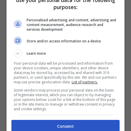
diametralmente opposte rispetto alla reale
purposes:
attività perseguita dal Coifal, nel pieno
Personalised advertising and content, advertising and
rispetto della Legge, elenca diverse sentenze
content measurement, audience research and
services development
e pareri di organi dello Stato che nulla hanno
Store and/or access information on a device
a che fare con la materia trattata e che, tra
l’altro, confermano in più punti la legittimità
Learn more
delle azioni intraprese. Da diverse settimane
Your personal data will be processed and information from
your device (cookies, unique identifiers, and other device
l’attività del Coifal è oggetto di una accanita
data) may be stored by, accessed by and shared with 319
partners, or used specifically by this site. We and our partners
campagna mediatica tesa a delegittimare ed
may use precise geolocation data.
List of partners.
infangare l’operato sano e virtuoso posto in
Some vendors may process your personal data on the basis
of legitimate interest, which you can object to by managing
essere dal Consorzio nell’interesse pubblico.
your options below. Look for a link at the bottom of this page
or in the site menu to manage or withdraw consent in privacy
Attacchi che mirano chiaramente ad impedire
and cookie settings.
o compromettere l’apertura delle sedi
Consent
farmaceutiche comunali.