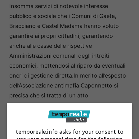
Insomma servizi di notevole interesse
pubblico e sociale che i Comuni di Gaeta,
Bracciano e Castel Madama hanno voluto
garantire ai propri cittadini, garantendo
anche alle casse delle rispettive
Amministrazioni comunali degli introiti
economici, mettendosi al riparo da eventuali
oneri di gestione diretta.In merito all’esposto
dell’Associazione antimafia Caponnetto si
precisa che si tratta di un atto
completamente infondato e fuorviante,
ancorché altamente lesivo dell’immagine del
Consorzio intercomunale.
temporeale.info asks for your consent to
L’esposto, che riporta fatti e circostanze false
use your personal data for the following