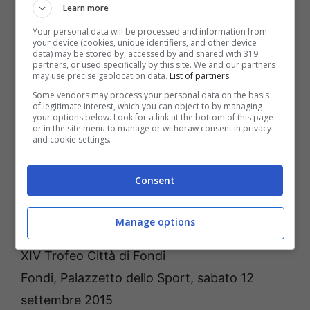
Learn more
dai ragazzi di Onelli.
Your personal data will be processed and information from
your device (cookies, unique identifiers, and other device
data) may be stored by, accessed by and shared with 319
Ma l’evento clou avrà luogo
domenica 13
partners, or used specifically by this site. We and our partners
may use precise geolocation data.
List of partners.
settembre
quando,
alle ore 18.00
, presso
Some vendors may process your personal data on the basis
l’incantevole cornice del
Summit
Hotel
di
of legitimate interest, which you can object to by managing
your options below. Look for a link at the bottom of this page
Gaeta, verranno presentati ad autorità,
or in the site menu to manage or withdraw consent in privacy
and cookie settings.
sponsor, addetti ai lavori e tifosi, il Gaeta
Sporting Club e il nuovo main sponsor, che
Consent
da questa stagione darà il proprio nome alla
prima squadra.
Manage options
XIV Trofeo Città di Fondi
Fondi, Palazzetto dello Sport, sabato 12
settembre 2015