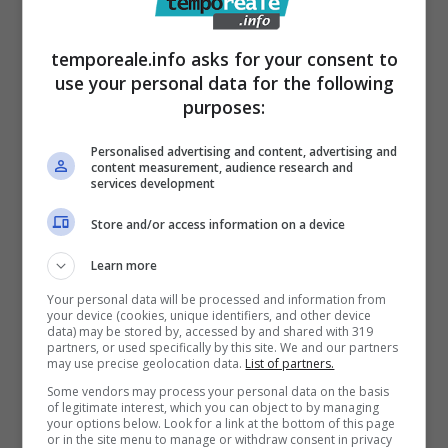
temporeale.info asks for your consent to
use your personal data for the following
purposes:
Personalised advertising and content, advertising and
content measurement, audience research and
services development
Articoli recenti
Store and/or access information on a device
Disney+: Tra Piani Gratuiti
e Collaborazioni con
Learn more
TikTok per Contrastare
Your personal data will be processed and information from
your device (cookies, unique identifiers, and other device
l’Ascesa di YouTube
data) may be stored by, accessed by and shared with 319
partners, or used specifically by this site. We and our partners
Da Gioco a Tragedia:
may use precise geolocation data.
List of partners.
Chiede 176 Milioni per
Some vendors may process your personal data on the basis
Paralisi Causata da
of legitimate interest, which you can object to by managing
your options below. Look for a link at the bottom of this page
Swatting Durante Partita
or in the site menu to manage or withdraw consent in privacy