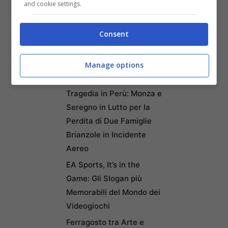
and cookie settings.
di Rust
Abbandona Pongo, il suo
Consent
cane meticcio, senza cibo
né acqua durante le
vacanze: l’animale salvato
Manage options
in extremis
Tragedia in Perù: Monza e
Seregno in Lutto per la
Perdita di Due Famiglie
Brianzole in Incidente
Aereo
EA Sports, It’s in the
Game: Gli Slogan più
Memorabili del Mondo dei
Videogiochi
Ferragosto tra Arte e