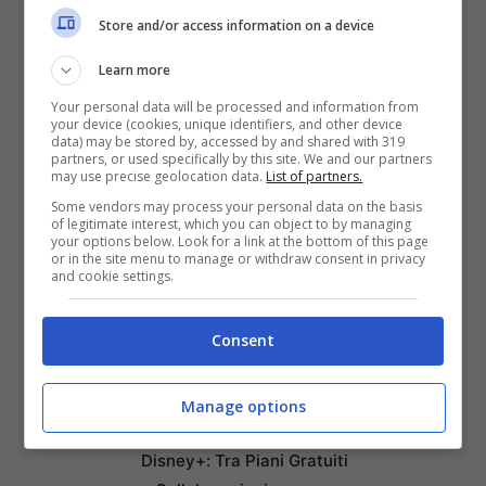
Store and/or access information on a device
Learn more
Your personal data will be processed and information from
your device (cookies, unique identifiers, and other device
data) may be stored by, accessed by and shared with 319
partners, or used specifically by this site. We and our partners
may use precise geolocation data.
List of partners.
Some vendors may process your personal data on the basis
of legitimate interest, which you can object to by managing
your options below. Look for a link at the bottom of this page
or in the site menu to manage or withdraw consent in privacy
and cookie settings.
Articoli recenti
Come Fermare i Download
Consent
Automatici di Modelli AI da
4GB su Chrome: Guida
Manage options
Passo-Passo
Disney+: Tra Piani Gratuiti