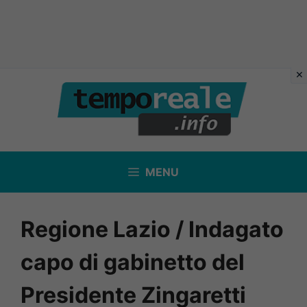
Vai
al
contenuto
MENU
Regione Lazio / Indagato
capo di gabinetto del
Presidente Zingaretti