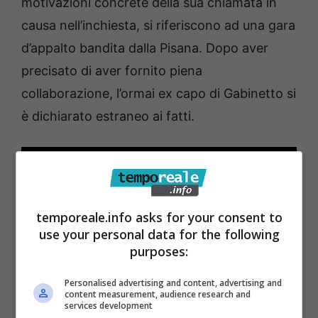
motivazioni concrete della sua chiamata in
causa nell’inchiesta, si riferiscono ad una gara
d’appalto bandita dalla Pisana. Dopo aver
precisato di aver fornito piena
collaborazione, l’ormai ex capo di Gabinetto si
è dichiarato estraneo ai fatti.
temporeale.info asks for your consent to
use your personal data for the following
purposes:
Personalised advertising and content, advertising and
content measurement, audience research and
services development