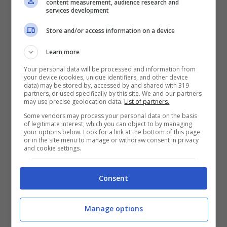
content measurement, audience research and
atti ufficiali completi, non possiamo dire di
services development
più. Ed è giusto così.
Store and/or access information on a device
C’è poi un contesto che non va ignorato.
Learn more
Negli ultimi anni, i reati in area “codice rosso”
Your personal data will be processed and information from
your device (cookies, unique identifiers, and other device
hanno avuto più attenzione istituzionale. Le
data) may be stored by, accessed by and shared with 319
partners, or used specifically by this site. We and our partners
forze dell’ordine e le procure hanno affinato
may use precise geolocation data.
List of partners.
prassi e strumenti. Le statistiche disponibili
Some vendors may process your personal data on the basis
of legitimate interest, which you can object to by managing
indicano un aumento delle denunce per
your options below. Look for a link at the bottom of this page
or in the site menu to manage or withdraw consent in privacy
stalking
rispetto al passato recente, segno di
and cookie settings.
maggiore consapevolezza e di un sistema
Consent
che, pur con i suoi limiti, prova a reagire.
Il clima intorno al caso e
Manage options