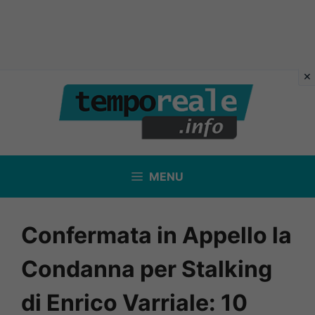
Vai
al
contenuto
MENU
Confermata in Appello la
Condanna per Stalking
di Enrico Varriale: 10