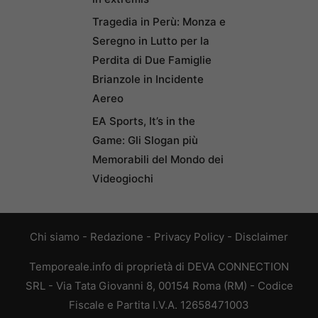
Tragedia in Perù: Monza e
Seregno in Lutto per la
Perdita di Due Famiglie
Brianzole in Incidente
Aereo
EA Sports, It’s in the
Game: Gli Slogan più
Memorabili del Mondo dei
Videogiochi
Chi siamo
-
Redazione
-
Privacy Policy
-
Disclaimer
Temporeale.info di proprietà di DEVA CONNECTION
SRL - Via Tata Giovanni 8, 00154 Roma (RM) - Codice
Fiscale e Partita I.V.A. 12658471003