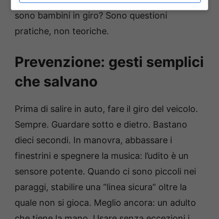
sono bambini in giro? Sono questioni
pratiche, non teoriche.
Prevenzione: gesti semplici
che salvano
Prima di salire in auto, fare il giro del veicolo.
Sempre. Guardare sotto e dietro. Bastano
dieci secondi. In manovra, abbassare i
finestrini e spegnere la musica: l’udito è un
sensore potente. Quando ci sono piccoli nei
paraggi, stabilire una “linea sicura” oltre la
quale non si gioca. Meglio ancora: un adulto
che tiene la mano. Usare senza eccezioni i