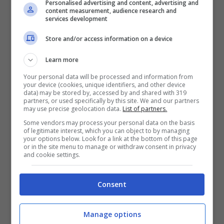
retro. È un passo avanti concreto. Ma nessun
Personalised advertising and content, advertising and
content measurement, audience research and
allarme, da solo, sostituisce l’attenzione
services development
umana.
Store and/or access information on a device
Il fatto e le domande che
Learn more
Your personal data will be processed and information from
restano
your device (cookies, unique identifiers, and other device
data) may be stored by, accessed by and shared with 319
partners, or used specifically by this site. We and our partners
may use precise geolocation data.
List of partners.
In episodi come quello di Platì, la comunità si
Some vendors may process your personal data on the basis
stringe. E si interroga. Dove stava giocando
of legitimate interest, which you can object to by managing
your options below. Look for a link at the bottom of this page
la piccola? C’era luce sufficiente? Gli spazi
or in the site menu to manage or withdraw consent in privacy
and cookie settings.
erano separati? Al momento non ci sono
risposte definitive su questi punti, e forzarle
Consent
sarebbe un torto alla realtà. Restano però
domande utili a tutti: come gestiamo le aree
Manage options
di sosta vicino a casa? Chi vigila quando ci