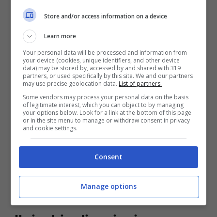
errore di valutazione può moltiplicare il rischio
Store and/or access information on a device
regionale.
Learn more
Sul mare, la partita è ancora più visibile.
Your personal data will be processed and information from
your device (cookies, unique identifiers, and other device
Trump dice che terrà aperto Hormuz “a ogni
data) may be stored by, accessed by and shared with 319
partners, or used specifically by this site. We and our partners
costo”; la
Casa Bianca
, invece, sceglie parole
may use precise geolocation data.
List of partners.
più caute. Sono due registri che parlano a
Some vendors may process your personal data on the basis
of legitimate interest, which you can object to by managing
pubblici diversi: chi chiede forza immediata e
your options below. Look for a link at the bottom of this page
or in the site menu to manage or withdraw consent in privacy
chi teme un’escalation che faccia schizzare i
and cookie settings.
noli. La verità sta spesso tra la promessa e la
Consent
smentita: una scacchiera di pattugliamenti,
navi di scorta e messaggi recapitati senza
Manage options
microfoni.