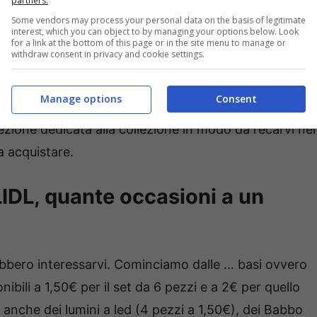
partners.
l’ultimo.
Some vendors may process your personal data on the basis of legitimate
interest, which you can object to by managing your options below. Look
for a link at the bottom of this page or in the site menu to manage or
withdraw consent in privacy and cookie settings.
per Natale potete recarvi in
uno dei punti vendita di
tti della linea LIVARNO Home che possono davvero
Manage options
Consent
talizio in casa. Potete visionare l’esposizione in
sezione dedicata alla collezione in modo da recarvi nel
a acquistare.
LIDL, quante occasioni a un
ebbero interessarvi. Cominciamo dalle … basi ovvero
nibili a 1,50€ per il set da 6 pezzi e a 2€ per quello
anche dei lumini a led (4 pezzi a 1,50€), dei Babbo