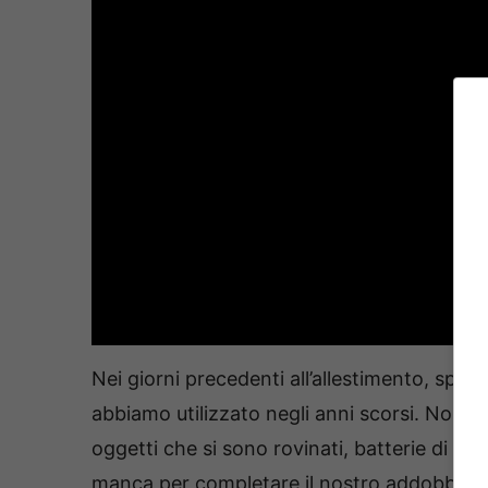
Nei giorni precedenti all’allestimento, spes
abbiamo utilizzato negli anni scorsi. Non è
oggetti che si sono rovinati, batterie di lu
manca per completare il nostro addobbo. Rim