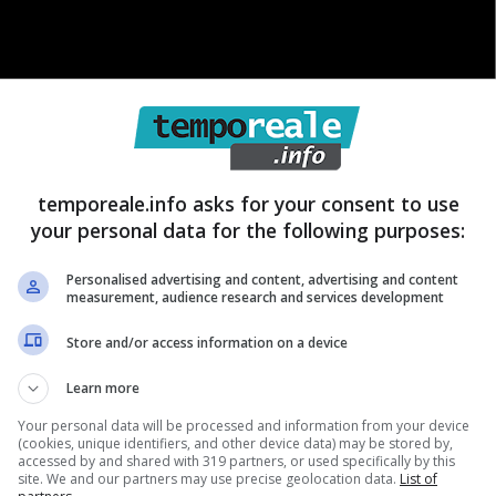
temporeale.info asks for your consent to use
your personal data for the following purposes:
Personalised advertising and content, advertising and content
measurement, audience research and services development
Store and/or access information on a device
so si va in cantina o in garage per recuperare quanto
Learn more
 affatto raro imbattersi proprio in questo momento in
Your personal data will be processed and information from your device
(cookies, unique identifiers, and other device data) may be stored by,
ci che non si accendono più o in qualcosa che ci
accessed by and shared with 319 partners, or used specifically by this
site. We and our partners may use precise geolocation data.
List of
ediare all’inconveniente non è affatto difficile se si