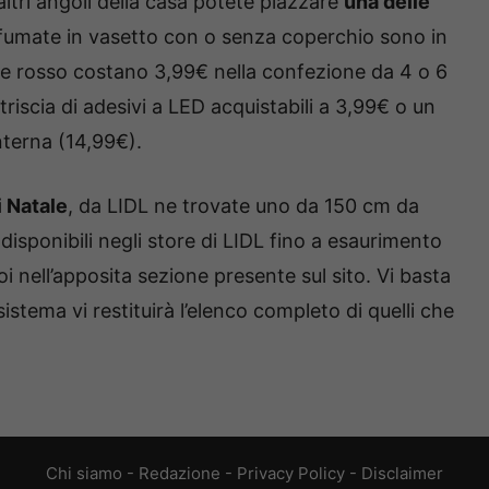
altri angoli della casa potete piazzare
una delle
ofumate in vasetto con o senza coperchio sono in
ore rosso costano 3,99€ nella confezione da 4 o 6
riscia di adesivi a LED acquistabili a 3,99€ o un
terna (14,99€).
i Natale
, da LIDL ne trovate uno da 150 cm da
 disponibili negli store di LIDL fino a esaurimento
oi nell’apposita sezione presente sul sito. Vi basta
sistema vi restituirà l’elenco completo di quelli che
Chi siamo
-
Redazione
-
Privacy Policy
-
Disclaimer