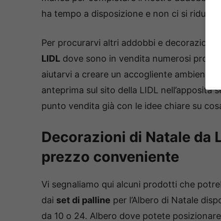
ha tempo a disposizione e non ci si riduce al
Per procurarvi altri addobbi e decorazioni 
LIDL
dove sono in vendita numerosi prodo
aiutarvi a creare un accogliente ambiente na
anteprima sul sito della LIDL nell’apposita 
punto vendita già con le idee chiare su cos
Decorazioni di Natale da 
prezzo conveniente
Vi segnaliamo qui alcuni prodotti che potr
dai
set di palline
per l’Albero di Natale dispo
da 10 o 24. Albero dove potete posizionare 