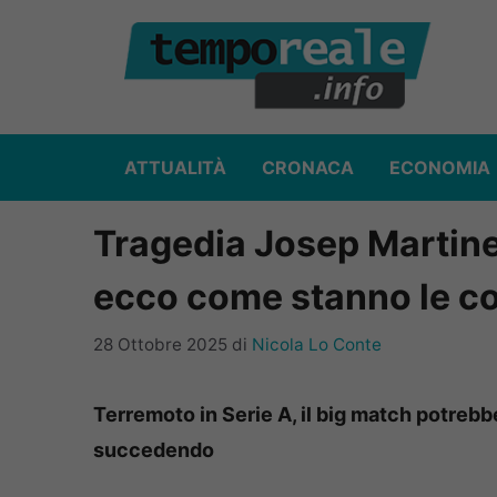
Vai
al
contenuto
ATTUALITÀ
CRONACA
ECONOMIA
Tragedia Josep Martinez
ecco come stanno le c
28 Ottobre 2025
di
Nicola Lo Conte
Terremoto in Serie A, il big match potrebb
succedendo