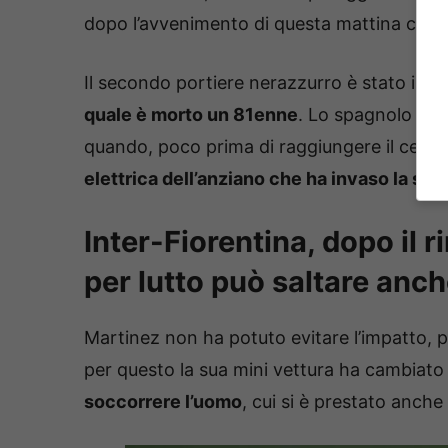
dopo l’avvenimento di questa mattina che
Il secondo portiere nerazzurro è stato infa
quale è morto un 81enne
. Lo spagnolo si 
quando, poco prima di raggiungere il centr
elettrica dell’anziano che ha invaso la sua
Inter-Fiorentina, dopo il 
per lutto può saltare anch
Martinez non ha potuto evitare l’impatto, 
per questo la sua mini vettura ha cambiat
soccorrere l’uomo
, cui si è prestato anche