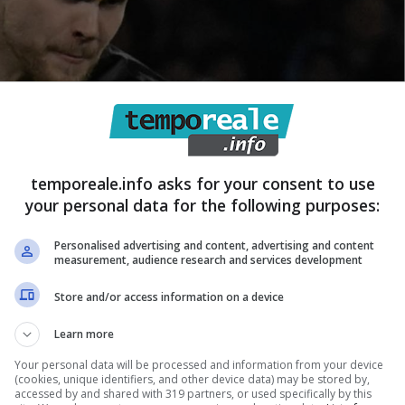
temporeale.info asks for your consent to use
your personal data for the following purposes:
Personalised advertising and content, advertising and content
measurement, audience research and services development
co come stanno le cose – Temporeale.info (fonte: © ANSA)
Store and/or access information on a device
Learn more
evono rialzarsi dopo la sconfitta contro il Napoli e i
Your personal data will be processed and information from your device
rima gioia in campionato, non avendo raccolto finora
(cookies, unique identifiers, and other device data) may be stored by,
accessed by and shared with 319 partners, or used specifically by this
fitte. L’atmosfera, però, si è fatta piuttosto pesante,