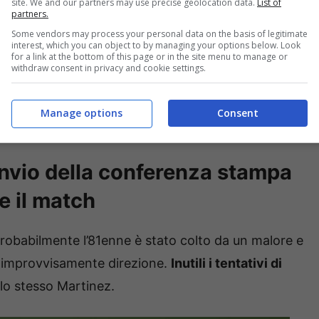
site. We and our partners may use precise geolocation data.
List of
partners.
ha coinvolto in maniera sfortunata Josep Martinez
.
Some vendors may process your personal data on the basis of legitimate
interest, which you can object to by managing your options below. Look
for a link at the bottom of this page or in the site menu to manage or
tti protagonista di
un incidente automobilistico nel
withdraw consent in privacy and cookie settings.
stava recando sulla sua auto ad Appiano Gentile,
o sportivo, ha impattato
contro la carrozzina
Manage options
Consent
 corsia di marcia
.
rinvio della conferenza stampa
e il match
probabilmente l’81enne è stato colto da un malore e
o improvvisamente direzione.
Inutili i tentativi di
 lo stesso Martinez.