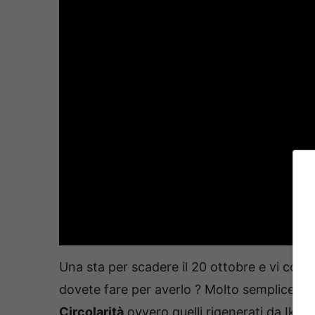
Una sta per scadere il 20 ottobre e vi con
dovete fare per averlo ? Molto semplice, 
Circolarità
ovvero quelli rigenerati da Ikea