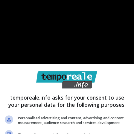
temporeale.info asks for your consent to use
your personal data for the following purposes:
sente di ottenere
un buono spesa da 25€
. Cosa
Personalised advertising and content, advertising and content
spendere almeno 25€ sui
prodotti dell’Angolo della
measurement, audience research and services development
 sia da precedenti esposizioni negli store che da