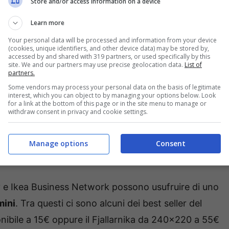
Store and/or access information on a device
ai una seconda vita ai mobili di Ikea
“, questo il claim
Learn more
la Circolarità nel quale potete trovare strutture letto,
Your personal data will be processed and information from your device
specchi e altri ancora. Insomma, di tutto.
(cookies, unique identifiers, and other device data) may be stored by,
accessed by and shared with 319 partners, or used specifically by this
site. We and our partners may use precise geolocation data.
List of
partners.
ndo all’Angolo della Circolarità è utilizzabile anche
Some vendors may process your personal data on the basis of legitimate
pesa di 100€.
Il buono avrà validità fino al 31 ottobre,
interest, which you can object to by managing your options below. Look
for a link at the bottom of this page or in the site menu to manage or
empo per sfruttare la promozione che non è l’unica
withdraw consent in privacy and cookie settings.
Manage options
Consent
n corso a ottobre
y e Ikea Business Network possono usufruire di uno
mini
. Tra questi ci sono alcuni dei best seller del
ibile a 15€ oppure il Fjallarnika da 240×220 a 55€