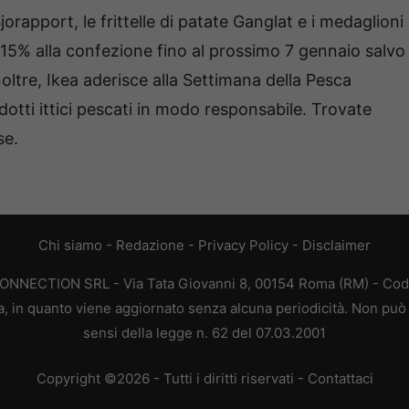
jorapport, le frittelle di patate Ganglat e i medaglioni
 15% alla confezione fino al prossimo 7 gennaio salvo
oltre, Ikea aderisce alla Settimana della Pesca
dotti ittici pescati in modo responsabile. Trovate
se.
Chi siamo
-
Redazione
-
Privacy Policy
-
Disclaimer
CONNECTION SRL - Via Tata Giovanni 8, 00154 Roma (RM) - Codic
a, in quanto viene aggiornato senza alcuna periodicità. Non può 
sensi della legge n. 62 del 07.03.2001
Copyright ©2026 - Tutti i diritti riservati -
Contattaci