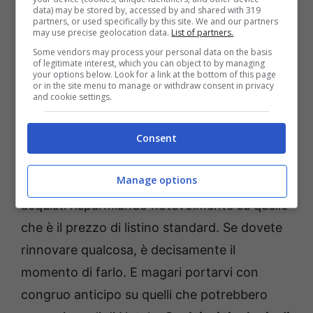
data) may be stored by, accessed by and shared with 319
partners, or used specifically by this site. We and our partners
may use precise geolocation data.
List of partners.
Some vendors may process your personal data on the basis
of legitimate interest, which you can object to by managing
Euronics, ci sono gli Star Days fino al 30 ottobre: i dettagli –
your options below. Look for a link at the bottom of this page
Temporeale.info (Credit: Instagram Profilo Ufficiale
or in the site menu to manage or withdraw consent in privacy
and cookie settings.
@euronics.it)
In tutti i negozi aderenti all’iniziativa e sul
Consent
portale online della catena di elettronica ed
Manage options
elettrodomestici, si potranno effettuare
acquisti risparmiando notevolmente su quello
che è il prezzo di listino standard. Se dovete
rinnovare qualcosa, è decisamente il
momento di farlo. E magari portarvi con
congruo anticipo su quelli che potrebbero