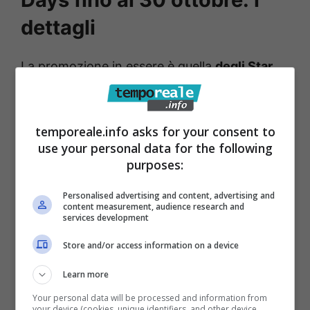
dettagli
La promozione in essere è quella
degli Star
Days, iniziati il 9 ottobre, con durata fino al
30 ottobre
. Un periodo in cui smartphone, tv,
temporeale.info asks for your consent to
altri elettrodomestici di varia natura saranno
use your personal data for the following
disponibili a prezzi mai visti prima.
purposes:
Personalised advertising and content, advertising and
content measurement, audience research and
services development
Store and/or access information on a device
Learn more
Your personal data will be processed and information from
your device (cookies, unique identifiers, and other device