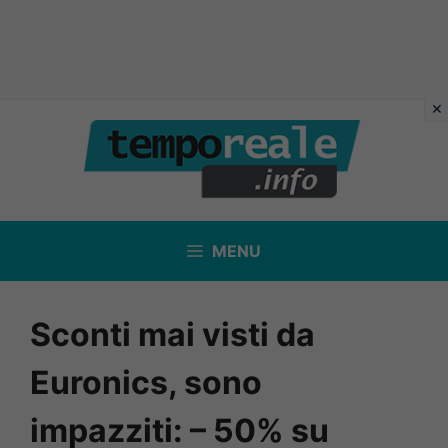
Vai
al
contenuto
MENU
Sconti mai visti da
Euronics, sono
impazziti: – 50% su