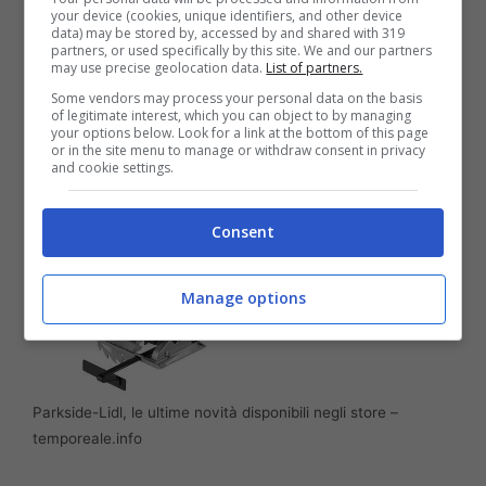
your device (cookies, unique identifiers, and other device
circolare che è dotata di batteria, lama,
data) may be stored by, accessed by and shared with 319
partners, or used specifically by this site. We and our partners
battuta parallela, adattatore per aspirazione
may use precise geolocation data.
List of partners.
esterna e chiave a brugola. Inoltre – altro
Some vendors may process your personal data on the basis
of legitimate interest, which you can object to by managing
aspetto da non trascurare – Parkside la vende
your options below. Look for a link at the bottom of this page
or in the site menu to manage or withdraw consent in privacy
anche con una garanzia di cinque anni.
and cookie settings.
Consent
Manage options
Parkside-Lidl, le ultime novità disponibili negli store –
temporeale.info