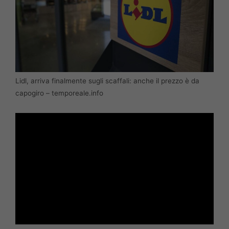
Lidl, arriva finalmente sugli scaffali: anche il prezzo è da
capogiro – temporeale.info